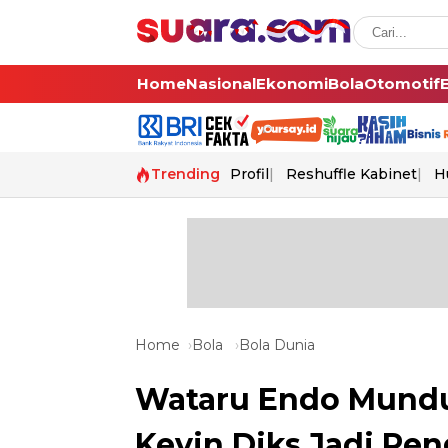
Home
Nasional
Ekonomi
Bola
Otomotif
Trending
Profil
Reshuffle Kabinet
H
Home
Bola
Bola Dunia
Wataru Endo Mundur
Kevin Diks Jadi Pe