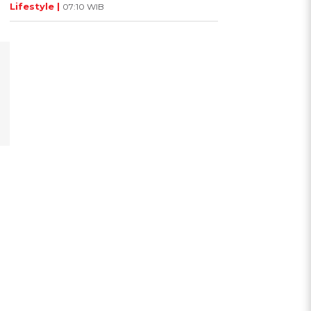
Lifestyle |
07:10 WIB