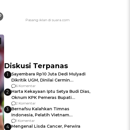
Diskusi Terpanas
Sayembara Rp10 Juta Dedi Mulyadi
1
Dikritik UGM, Dinilai Cermin
Gagalnya Negara Jamin Keamanan
6 Komentar
Harta Kekayaan Iptu Setya Budi Dias,
2
Oknum KPK Pemeras Bupati
Pemalang
2 Komentar
Bernafsu Kalahkan Timnas
3
Indonesia, Pelatih Vietnam
Berencana Pakai Jimat di Pakansari
1 Komentar
Mengenal Lisda Cancer, Perwira
4