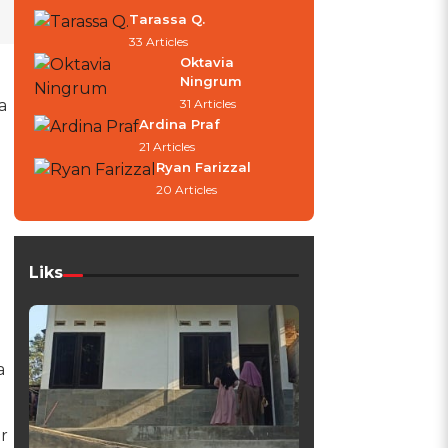
Tarassa Q.
33 Articles
Oktavia
Ningrum
a
31 Articles
Ardina Praf
21 Articles
Ryan Farizzal
20 Articles
Liks
a
r