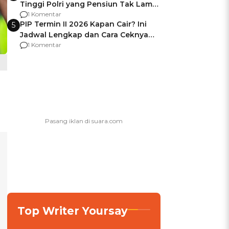
Tinggi Polri yang Pensiun Tak Lama
Usai Jadi Brigjen
1 Komentar
PIP Termin II 2026 Kapan Cair? Ini
5
Jadwal Lengkap dan Cara Ceknya
agar Dana Tidak Hangus!
1 Komentar
Top Writer Yoursay