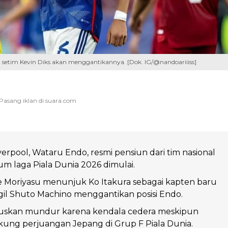
setim Kevin Diks akan menggantikannya. [Dok. IG/@nandoariiiss]
erpool, Wataru Endo, resmi pensiun dari tim nasional
m laga Piala Dunia 2026 dimulai.
e Moriyasu menunjuk Ko Itakura sebagai kapten baru
l Shuto Machino menggantikan posisi Endo.
skan mundur karena kendala cedera meskipun
ung perjuangan Jepang di Grup F Piala Dunia.