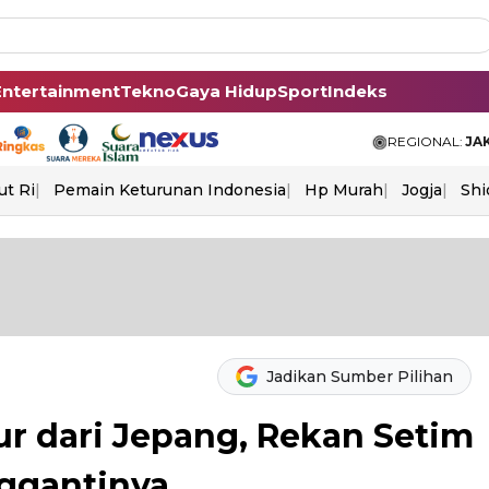
Entertainment
Tekno
Gaya Hidup
Sport
Indeks
REGIONAL:
JA
ut Ri
Pemain Keturunan Indonesia
Hp Murah
Jogja
Shi
Jadikan Sumber Pilihan
 dari Jepang, Rekan Setim
nggantinya