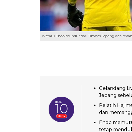
Wataru Endo mundur dari Timnas Jepang dan rekan 
Gelandang Liv
Jepang sebelu
Pelatih Hajim
dan memanggi
Endo memutu
tetap menduk