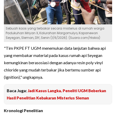
Sebuah kaos yang terbakar secara misterius di rumah warga
Padukuhan Mriyan X, Kalurahan Margomulyo, Kapanewon
Seyegan, Sleman, DIY, Senin (1/6/2026). (Suara.com/Hiskia)
"Tim PKPE FT UGM menemukan data lanjutan bahwa api
yang membakar material pada kasus rumah api Seyegan
kemungkinan berasosiasi dengan adanya resin poly vinyl
chloride yang mudah terbakar jika bertemu sumber api
(ignition)," ungkapnya.
Baca Juga:
Jadi Kasus Langka, Peneliti UGM Beberkan
Hasil Penelitian Kebakaran Misterius Sleman
Kronologi Penelitian