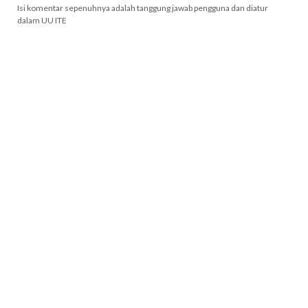
Isi komentar sepenuhnya adalah tanggung jawab pengguna dan diatur
dalam UU ITE