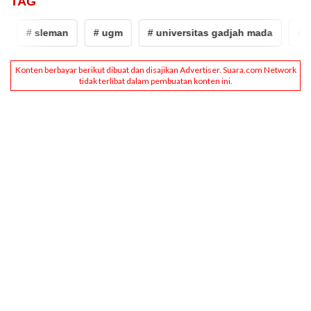
TAG
# sleman
# ugm
# universitas gadjah mada
# sl