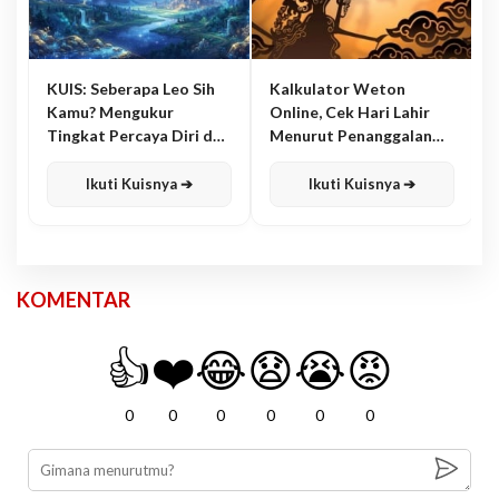
KUIS: Seberapa Leo Sih
Kalkulator Weton
Kamu? Mengukur
Online, Cek Hari Lahir
Tingkat Percaya Diri dan
Menurut Penanggalan
Karisma
Jawa
Ikuti Kuisnya ➔
Ikuti Kuisnya ➔
KOMENTAR
👍
❤️
😂
😧
😭
😡
0
0
0
0
0
0