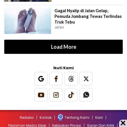
Gagal Nyalip di Jalan Gelap,
Pemuda Jombang Tewas Terlindas
Truk Tebu
JATIM
Load More
Ikuti Kami
Redaksi
Kontak
Tentang Kami
Karir
Pedoman Media Siber
Kebijakan Privasi
Saran Dan Kritik