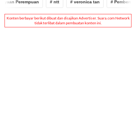
ayaan Perempuan
# ntt
# veronica tan
# Pemberday