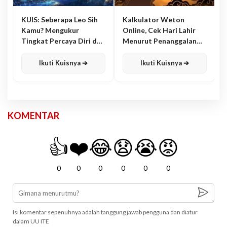
KUIS: Seberapa Leo Sih
Kalkulator Weton
Kamu? Mengukur
Online, Cek Hari Lahir
Tingkat Percaya Diri dan
Menurut Penanggalan
Karisma
Jawa
Ikuti Kuisnya ➔
Ikuti Kuisnya ➔
KOMENTAR
👍
❤️
😂
😧
😭
😡
0
0
0
0
0
0
Isi komentar sepenuhnya adalah tanggung jawab pengguna dan diatur
dalam UU ITE