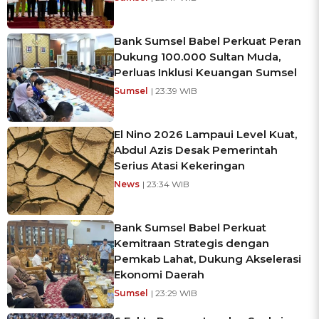
Bank Sumsel Babel Perkuat Peran
Dukung 100.000 Sultan Muda,
Perluas Inklusi Keuangan Sumsel
Sumsel
| 23:39 WIB
El Nino 2026 Lampaui Level Kuat,
Abdul Azis Desak Pemerintah
Serius Atasi Kekeringan
News
| 23:34 WIB
Bank Sumsel Babel Perkuat
Kemitraan Strategis dengan
Pemkab Lahat, Dukung Akselerasi
Ekonomi Daerah
Sumsel
| 23:29 WIB