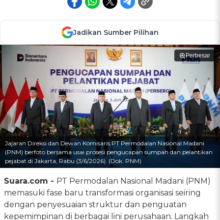
Jadikan Sumber Pilihan
Perbesar
Jajaran Direksi dan Dewan Komisaris PT Permodalan Nasional Madani
(PNM) berfoto bersama usai prosesi pengucapan sumpah dan pelantikan
pejabat di Jakarta, Rabu (3/6/2026). (Dok. PNM)
Suara.com -
PT Permodalan Nasional Madani (PNM)
memasuki fase baru transformasi organisasi seiring
dengan penyesuaian struktur dan penguatan
kepemimpinan di berbagai lini perusahaan. Langkah