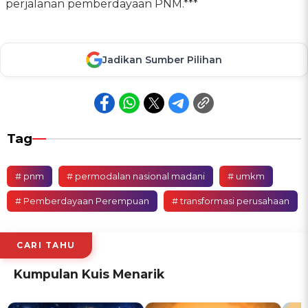
perjalanan pemberdayaan PNM.***
Jadikan Sumber Pilihan
Tag
# pnm
# permodalan nasional madani
# umkm
# Pemberdayaan Perempuan
# transformasi perusahaan
CARI TAHU
Kumpulan Kuis Menarik