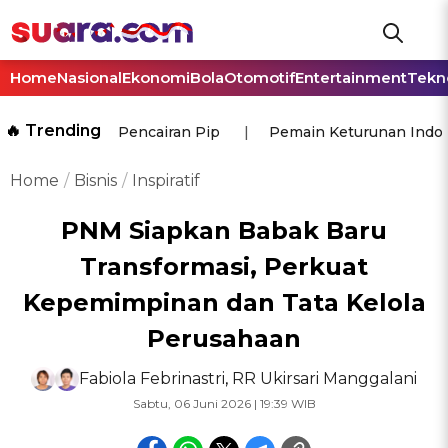
Home
Nasional
Ekonomi
Bola
Otomotif
Entertainment
Tekn
🔥 Trending
Pencairan Pip
Pemain Keturunan Indo
Home
Bisnis
Inspiratif
PNM Siapkan Babak Baru
Transformasi, Perkuat
Kepemimpinan dan Tata Kelola
Perusahaan
Fabiola Febrinastri
,
RR Ukirsari Manggalani
Sabtu, 06 Juni 2026 | 19:39 WIB