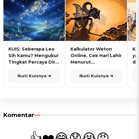
KUIS: Seberapa Leo
Kalkulator Weton
KU
Sih Kamu? Mengukur
Online, Cek Hari Lahir
ya
Tingkat Percaya Diri
Menurut
de
dan Karisma
Penanggalan Jawa
Ikuti Kuisnya ➔
Ikuti Kuisnya ➔
Komentar
👍
❤️
😂
😧
😭
😡