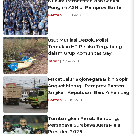
6 Fakta Pemecatan dan Sanksi
Pungli 4 ASN di Pemprov Banten
Banten
| 23:21 WIB
Usut Mutilasi Depok, Polisi
Temukan HP Pelaku Tergabung
dalam Grup Komunitas Gay
Jabar
| 23:14 WIB
Macet Jalur Bojonegara Bikin Sopir
Angkot Merugi, Pemprov Banten
Janjikan Keputusan Baru 4 Hari Lagi
Banten
| 23:10 WIB
Tumbangkan Persib Bandung,
Persebaya Surabaya Juara Piala
Presiden 2026