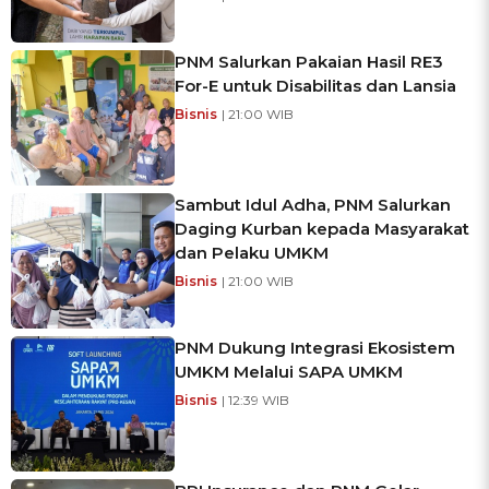
PNM Salurkan Pakaian Hasil RE3
For-E untuk Disabilitas dan Lansia
Bisnis
| 21:00 WIB
Sambut Idul Adha, PNM Salurkan
Daging Kurban kepada Masyarakat
dan Pelaku UMKM
Bisnis
| 21:00 WIB
PNM Dukung Integrasi Ekosistem
UMKM Melalui SAPA UMKM
Bisnis
| 12:39 WIB