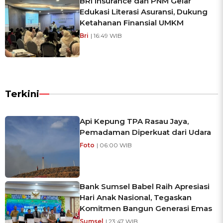
BRI Insurance dan PNM Gelar
Edukasi Literasi Asuransi, Dukung
Ketahanan Finansial UMKM
Bri
| 16:49 WIB
Terkini
Api Kepung TPA Rasau Jaya,
Pemadaman Diperkuat dari Udara
Foto
| 06:00 WIB
Bank Sumsel Babel Raih Apresiasi
Hari Anak Nasional, Tegaskan
Komitmen Bangun Generasi Emas
Sumsel
| 23:47 WIB