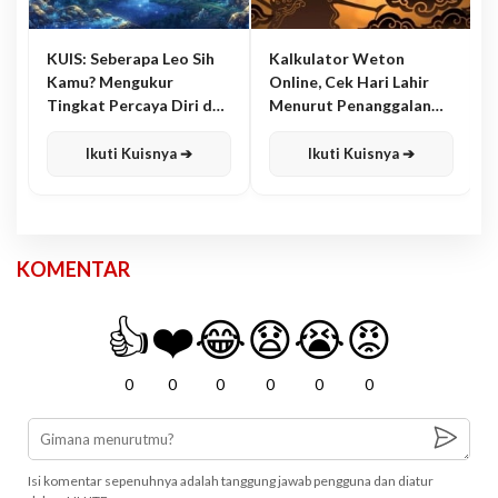
KUIS: Seberapa Leo Sih
Kalkulator Weton
Kamu? Mengukur
Online, Cek Hari Lahir
Tingkat Percaya Diri dan
Menurut Penanggalan
Karisma
Jawa
Ikuti Kuisnya ➔
Ikuti Kuisnya ➔
KOMENTAR
👍
❤️
😂
😧
😭
😡
0
0
0
0
0
0
Isi komentar sepenuhnya adalah tanggung jawab pengguna dan diatur