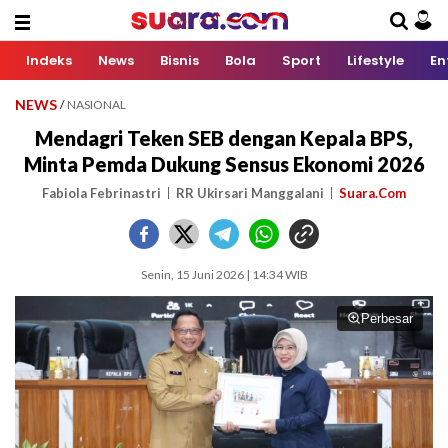
Indeks
News
Bisnis
Bola
Sport
Lifestyle
En
NEWS
/
NASIONAL
Mendagri Teken SEB dengan Kepala BPS,
Minta Pemda Dukung Sensus Ekonomi 2026
Fabiola Febrinastri
RR Ukirsari Manggalani
Suara.Com
Senin, 15 Juni 2026 | 14:34 WIB
Perbesar