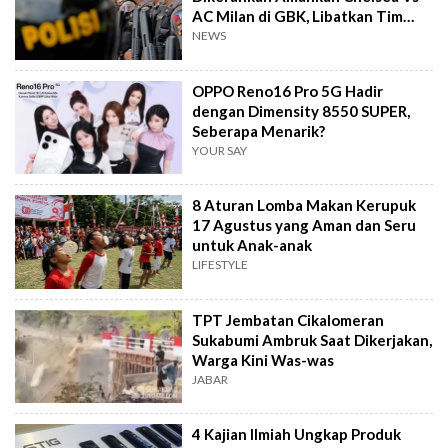
AC Milan di GBK, Libatkan Tim
Jibom hingga K-9
NEWS
OPPO Reno16 Pro 5G Hadir
dengan Dimensity 8550 SUPER,
Seberapa Menarik?
YOUR SAY
8 Aturan Lomba Makan Kerupuk
17 Agustus yang Aman dan Seru
untuk Anak-anak
LIFESTYLE
TPT Jembatan Cikalomeran
Sukabumi Ambruk Saat Dikerjakan,
Warga Kini Was-was
JABAR
4 Kajian Ilmiah Ungkap Produk