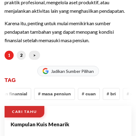
praktik profesional, mengelola aset produktif, atau
menjalankan aktivitas lain yang menghasilkan pendapatan.
Karena itu, penting untuk mulai memikirkan sumber
pendapatan tambahan yang dapat menopang kondisi
finansial setelah memasuki masa pensiun.
1
2
>
Jadikan Sumber Pilihan
TAG
n finansial
# masa pensiun
# cuan
# bri
# mult
CARI TAHU
Kumpulan Kuis Menarik