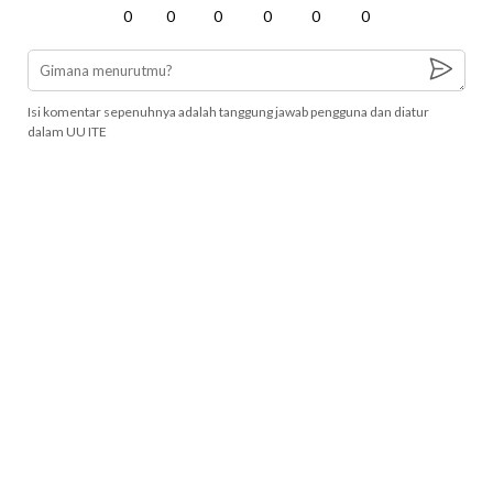
0
0
0
0
0
0
Isi komentar sepenuhnya adalah tanggung jawab pengguna dan diatur
dalam UU ITE