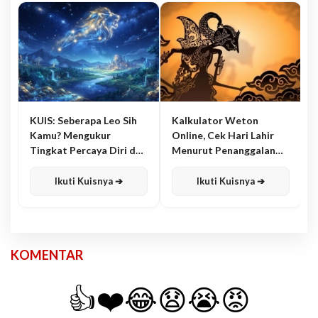
KUIS: Seberapa Leo Sih
Kalkulator Weton
Kamu? Mengukur
Online, Cek Hari Lahir
Tingkat Percaya Diri dan
Menurut Penanggalan
Karisma
Jawa
Ikuti Kuisnya ➔
Ikuti Kuisnya ➔
KOMENTAR
👍
❤️
😂
😧
😭
😡