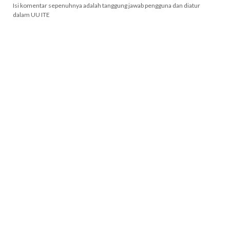
Isi komentar sepenuhnya adalah tanggung jawab pengguna dan diatur
dalam UU ITE