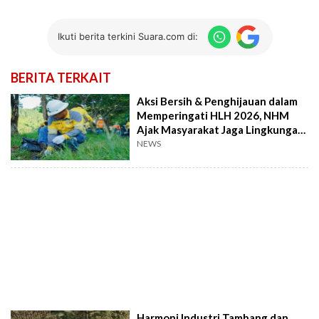
Ikuti berita terkini Suara.com di:
BERITA TERKAIT
Aksi Bersih & Penghijauan dalam
Memperingati HLH 2026, NHM
Ajak Masyarakat Jaga Lingkungan
Bersama
NEWS
Harmoni Industri Tambang dan