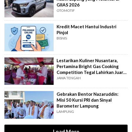
GIIAS 2026
OTOMOTIF
Kredit Macet Hantui Industri
Pinjol
BISNIS
Lestarikan Kuliner Nusantara,
Pertamina Bright Gas Cooking
Competition Tegal Lahirkan Juara
Baru
JAWA TENGAH
Gebrakan Bentor Nazaruddin:
Misi 50 Kursi PRI dan Sinyal
Barometer Lampung
LAMPUNG
Load More