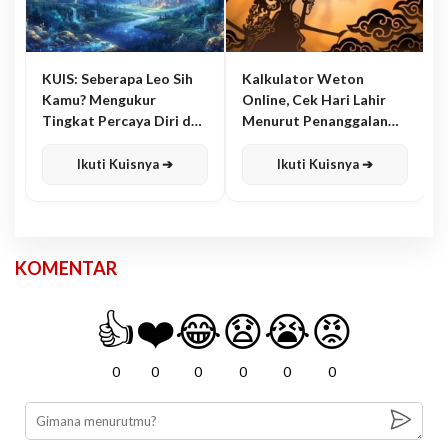
KUIS: Seberapa Leo Sih
Kalkulator Weton
Kamu? Mengukur
Online, Cek Hari Lahir
Tingkat Percaya Diri dan
Menurut Penanggalan
Karisma
Jawa
Ikuti Kuisnya ➔
Ikuti Kuisnya ➔
KOMENTAR
👍
❤️
😂
😧
😭
😡
0
0
0
0
0
0