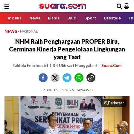
Indeks
News
Bisnis
Bola
Sport
Lifestyle
En
NEWS
/
NASIONAL
NHM Raih Penghargaan PROPER Biru,
Cerminan Kinerja Pengelolaan Lingkungan
yang Taat
Fabiola Febrinastri
RR Ukirsari Manggalani
Suara.Com
Selasa, 16 Juni 2026 | 14:54 WIB
Perbesar