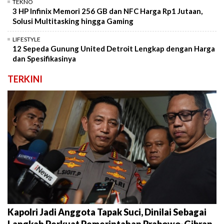
TEKNO
3 HP Infinix Memori 256 GB dan NFC Harga Rp1 Jutaan,
Solusi Multitasking hingga Gaming
LIFESTYLE
12 Sepeda Gunung United Detroit Lengkap dengan Harga
dan Spesifikasinya
TERKINI
Kapolri Jadi Anggota Tapak Suci, Dinilai Sebagai
Langkah Perkuat Pemerintahan Prabowo-Gibran