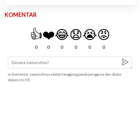
KOMENTAR
👍
❤️
😂
😧
😭
😡
0
0
0
0
0
0
Isi komentar sepenuhnya adalah tanggung jawab pengguna dan diatur
dalam UU ITE