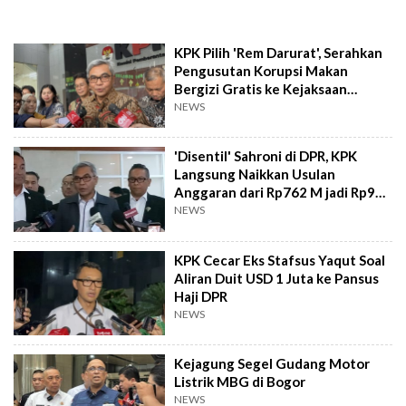
KPK Pilih 'Rem Darurat', Serahkan
Pengusutan Korupsi Makan
Bergizi Gratis ke Kejaksaan
Agung
NEWS
'Disentil' Sahroni di DPR, KPK
Langsung Naikkan Usulan
Anggaran dari Rp762 M jadi Rp989
M
NEWS
KPK Cecar Eks Stafsus Yaqut Soal
Aliran Duit USD 1 Juta ke Pansus
Haji DPR
NEWS
Kejagung Segel Gudang Motor
Listrik MBG di Bogor
NEWS