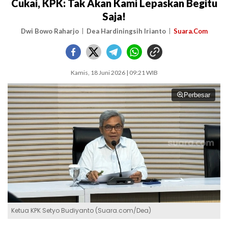
Cukai, KPK: Tak Akan Kami Lepaskan Begitu
Saja!
Dwi Bowo Raharjo
Dea Hardiningsih Irianto
Suara.Com
Kamis, 18 Juni 2026 | 09:21 WIB
Perbesar
Ketua KPK Setyo Budiyanto (Suara.com/Dea)