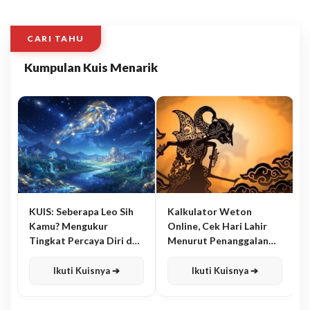
CARI TAHU
Kumpulan Kuis Menarik
KUIS: Seberapa Leo Sih
Kalkulator Weton
Kamu? Mengukur
Online, Cek Hari Lahir
Tingkat Percaya Diri dan
Menurut Penanggalan
Karisma
Jawa
Ikuti Kuisnya ➔
Ikuti Kuisnya ➔