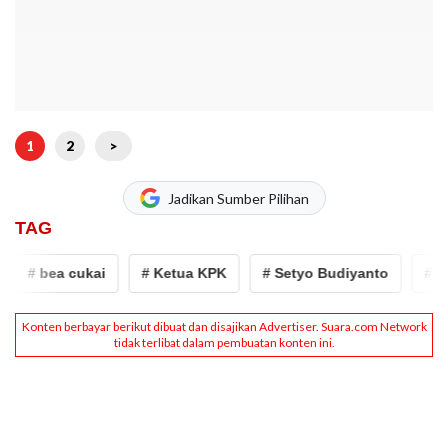
1
2
>
Jadikan Sumber Pilihan
TAG
# bea cukai
# Ketua KPK
# Setyo Budiyanto
# Kor