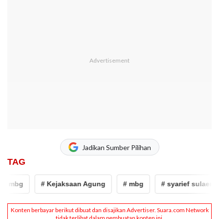
Jadikan Sumber Pilihan
TAG
bg
# Kejaksaan Agung
# mbg
# syarief sulaeman na