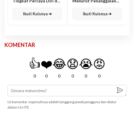
Tingkat Percaya Diri dan
Menurut Penanggalan
Karisma
Jawa
Ikuti Kuisnya ➔
Ikuti Kuisnya ➔
KOMENTAR
👍
❤️
😂
😧
😭
😡
0
0
0
0
0
0
Isi komentar sepenuhnya adalah tanggung jawab pengguna dan diatur
dalam UU ITE