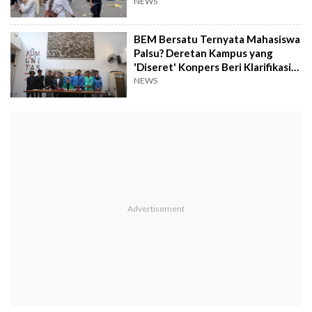
Koruptornya!
NEWS
BEM Bersatu Ternyata Mahasiswa
Palsu? Deretan Kampus yang
'Diseret' Konpers Beri Klarifikasi
Keras
NEWS