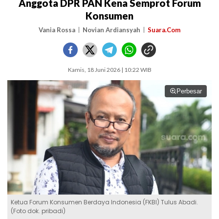
Anggota DPR PAN Kena Semprot Forum
Konsumen
Vania Rossa
Novian Ardiansyah
Suara.Com
Kamis, 18 Juni 2026 | 10:22 WIB
Perbesar
Ketua Forum Konsumen Berdaya Indonesia (FKBI) Tulus Abadi.
(Foto dok. pribadi)