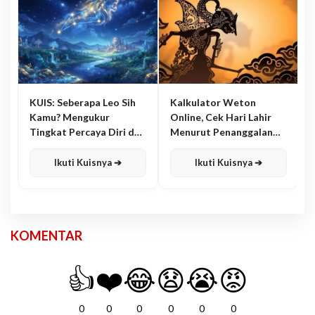
KUIS: Seberapa Leo Sih
Kalkulator Weton
Kamu? Mengukur
Online, Cek Hari Lahir
Tingkat Percaya Diri dan
Menurut Penanggalan
Karisma
Jawa
Ikuti Kuisnya ➔
Ikuti Kuisnya ➔
KOMENTAR
👍
❤️
😂
😧
😭
😡
0
0
0
0
0
0