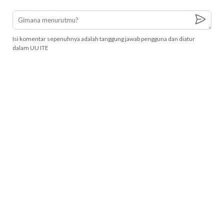
Isi komentar sepenuhnya adalah tanggung jawab pengguna dan diatur
dalam UU ITE