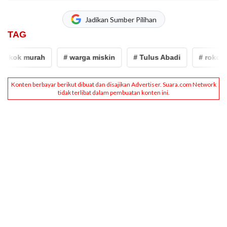
Jadikan Sumber Pilihan
TAG
okok murah
# warga miskin
# Tulus Abadi
# rokok