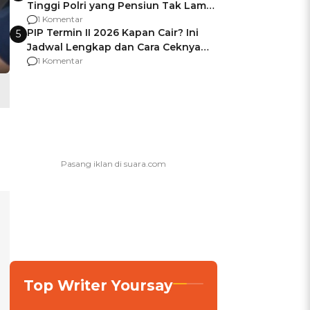
Tinggi Polri yang Pensiun Tak Lama
Usai Jadi Brigjen
1 Komentar
PIP Termin II 2026 Kapan Cair? Ini
5
Jadwal Lengkap dan Cara Ceknya
agar Dana Tidak Hangus!
1 Komentar
Top Writer Yoursay