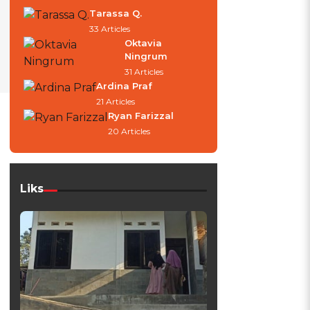
Tarassa Q.
33 Articles
Oktavia
Ningrum
31 Articles
Ardina Praf
21 Articles
Ryan Farizzal
20 Articles
Liks