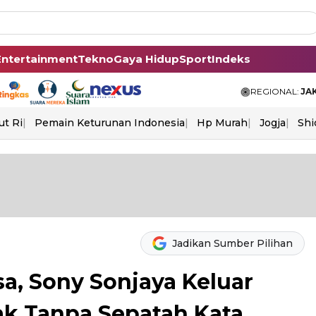
Entertainment
Tekno
Gaya Hidup
Sport
Indeks
REGIONAL:
JA
ut Ri
Pemain Keturunan Indonesia
Hp Murah
Jogja
Shi
Jadikan Sumber Pilihan
sa, Sony Sonjaya Keluar
k Tanpa Sepatah Kata