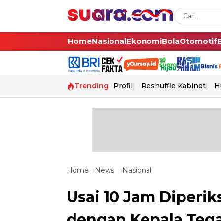
Home
Nasional
Ekonomi
Bola
Otomotif
Trending
Profil
Reshuffle Kabinet
H
Home
News
Nasional
Usai 10 Jam Diperik
dengan Kepala Tega