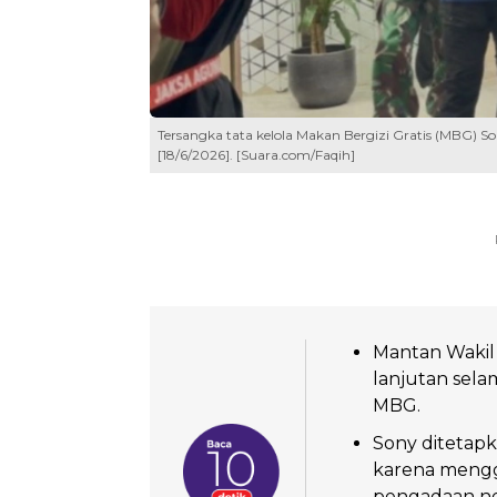
Tersangka tata kelola Makan Bergizi Gratis (MBG) 
[18/6/2026]. [Suara.com/Faqih]
Mantan Wakil
lanjutan sela
MBG.
Sony ditetap
karena menggu
pengadaan ne