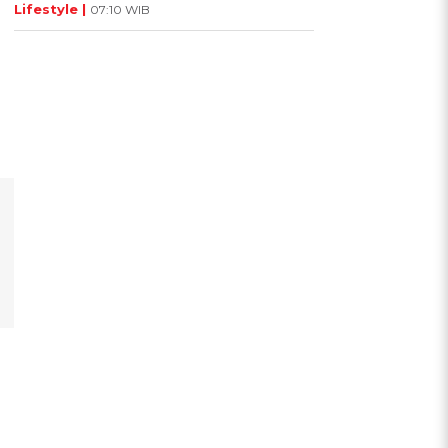
Lifestyle |
07:10 WIB