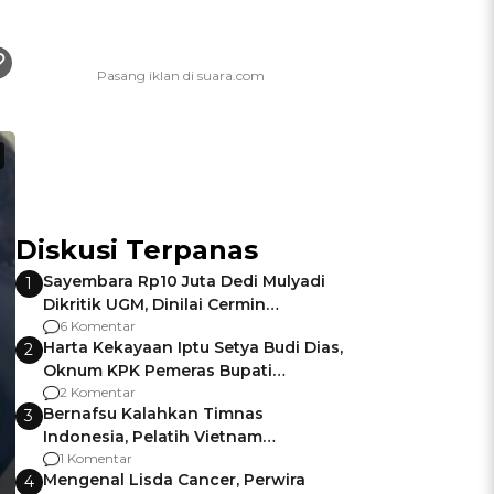
Diskusi Terpanas
Sayembara Rp10 Juta Dedi Mulyadi
1
Dikritik UGM, Dinilai Cermin
Gagalnya Negara Jamin Keamanan
6 Komentar
Harta Kekayaan Iptu Setya Budi Dias,
2
Oknum KPK Pemeras Bupati
Pemalang
2 Komentar
Bernafsu Kalahkan Timnas
3
Indonesia, Pelatih Vietnam
Berencana Pakai Jimat di Pakansari
1 Komentar
Mengenal Lisda Cancer, Perwira
4