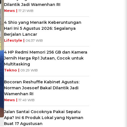
Dilantik Jadi Wamenhan RI
News |
17:21 WIB
4 Shio yang Menarik Keberuntungan
Hari Ini 5 Agustus 2026: Segalanya
Berjalan Lancar
Lifestyle |
06:37 WIB
4 HP Redmi Memori 256 GB dan Kamera
Jernih Harga Rp1 Jutaan, Cocok untuk
Multitasking
Tekno |
09:29 WIB
Bocoran Reshuffle Kabinet Agustus:
Norman Joesoef Bakal Dilantik Jadi
Wamenhan RI
News |
17:49 WIB
Jalan Santai Cocoknya Pakai Sepatu
Apa? Ini 6 Produk Lokal yang Nyaman
Buat 17 Agustusan