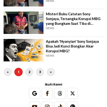
NEWS
Misteri Buku Catatan Sony
Sonjaya, Tersangka Korupsi MBG
yang Bungkam Saat Tiba di
Kejagung
NEWS
Apakah 'Nyanyian' Sony Sonjaya
Bisa Jadi Kunci Bongkar Akar
Korupsi MBG?
NEWS
«
1
2
3
»
Ikuti Kami