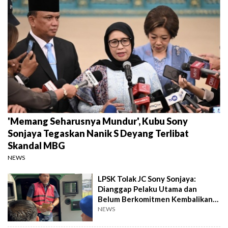
'Memang Seharusnya Mundur', Kubu Sony
Sonjaya Tegaskan Nanik S Deyang Terlibat
Skandal MBG
NEWS
LPSK Tolak JC Sony Sonjaya:
Dianggap Pelaku Utama dan
Belum Berkomitmen Kembalikan
Aset Korupsi MBG
NEWS