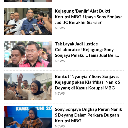
Kejagung 'Banjir' Alat Bukti
Korupsi MBG, Upaya Sony Sonjaya
Jadi JC Berakhir Sia-sia?
NEWS
Tak Layak Jadi Justice
Collaborator! Kejagung: Sony
Sonjaya Pelaku Utama Jual Beli
Titik SPPG
NEWS
Buntut 'Nyanyian' Sony Sonjaya,
Kejagung akan Klarifikasi Nanik S
Deyang di Kasus Korupsi MBG
NEWS
Sony Sonjaya Ungkap Peran Nanik
S Deyang Dalam Perkara Dugaan
Korupsi MBG
NEWS