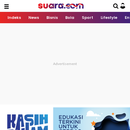
Indeks
News
Bisnis
Bola
Sport
Lifestyle
En