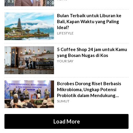
Bulan Terbaik untuk Liburan ke
Bali, Kapan Waktu yang Paling
Ideal?
LIFESTYLE
5 Coffee Shop 24 jam untuk Kamu
yang Bosan Nugas di Kos
YOUR SAY
Bcrobes Dorong Riset Berbasis
Mikrobioma, Ungkap Potensi
Probiotik dalam Mendukung
Terapi Jerawat
SUMUT
Load More