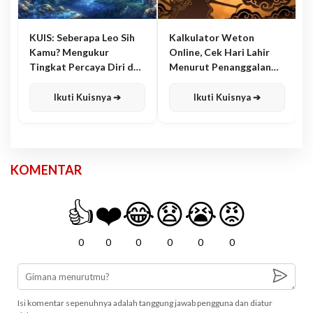
KUIS: Seberapa Leo Sih
Kalkulator Weton
Kamu? Mengukur
Online, Cek Hari Lahir
Tingkat Percaya Diri dan
Menurut Penanggalan
Karisma
Jawa
Ikuti Kuisnya ➔
Ikuti Kuisnya ➔
KOMENTAR
👍
❤️
😂
😧
😭
😡
0
0
0
0
0
0
Isi komentar sepenuhnya adalah tanggung jawab pengguna dan diatur