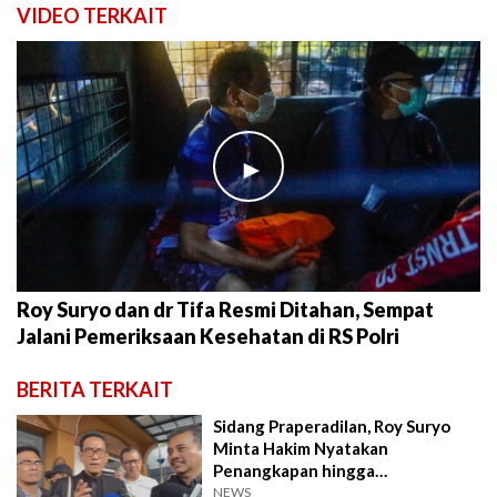
VIDEO TERKAIT
►
Roy Suryo dan dr Tifa Resmi Ditahan, Sempat
Jalani Pemeriksaan Kesehatan di RS Polri
BERITA TERKAIT
Sidang Praperadilan, Roy Suryo
Minta Hakim Nyatakan
Penangkapan hingga
Penggeledahan Tak Sah
NEWS