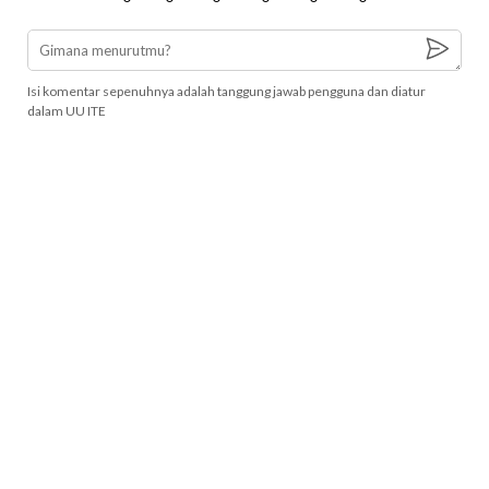
Isi komentar sepenuhnya adalah tanggung jawab pengguna dan diatur
dalam UU ITE