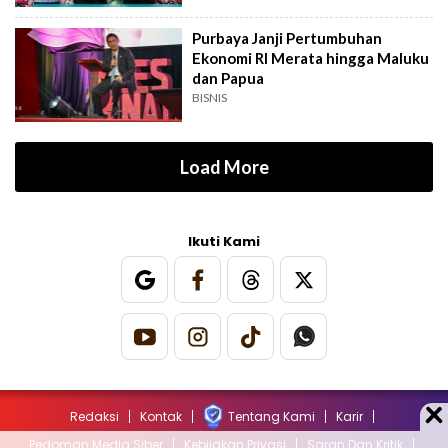
Purbaya Janji Pertumbuhan
Ekonomi RI Merata hingga Maluku
dan Papua
BISNIS
Load More
Ikuti Kami
Redaksi
Kontak
Tentang Kami
Karir
Pedoman Media Siber
Kebijakan Privasi
Saran Dan Kritik