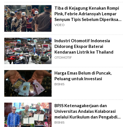
Tiba di Kejagung Kenakan Rompi
Pink, Febrie Adriansyah Lempar
Senyum Tipis Sebelum Diperiksa
Tim 9
VIDEO
Industri Otomotif Indonesia
Didorong Ekspor Baterai
Kendaraan Listrik ke Thailand
OTOMOTIF
Harga Emas Belum di Puncak,
Peluang untuk Investasi
BISNIS
BPJS Ketenagakerjaan dan
Universitas Andalas Kolaborasi
melalui Kurikulum dan Pengabdian
Masyarakat
BISNIS