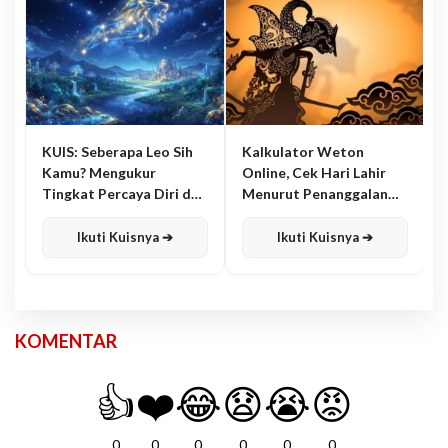
KUIS: Seberapa Leo Sih
Kalkulator Weton
Kamu? Mengukur
Online, Cek Hari Lahir
Tingkat Percaya Diri dan
Menurut Penanggalan
Karisma
Jawa
Ikuti Kuisnya ➔
Ikuti Kuisnya ➔
KOMENTAR
👍
❤️
😂
😧
😭
😡
0
0
0
0
0
0