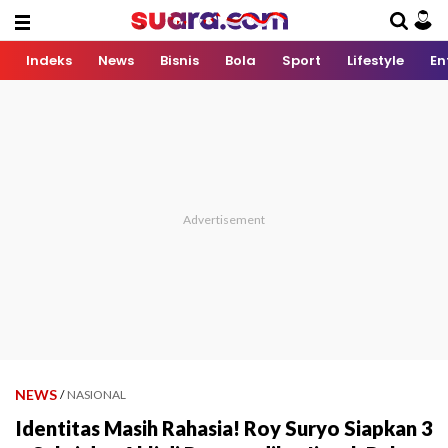
Indeks
News
Bisnis
Bola
Sport
Lifestyle
En
NEWS
/
NASIONAL
Identitas Masih Rahasia! Roy Suryo Siapkan 3