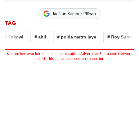
Jadikan Sumber Pilihan
TAG
 Jokowi
# ahli
# polda metro jaya
# Roy Suryo
#