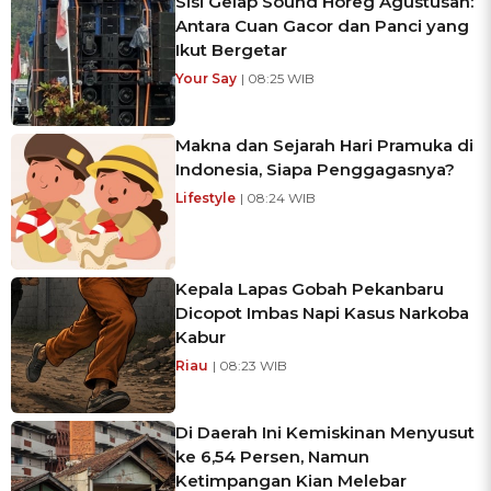
Sisi Gelap Sound Horeg Agustusan:
Antara Cuan Gacor dan Panci yang
Ikut Bergetar
Your Say
| 08:25 WIB
Makna dan Sejarah Hari Pramuka di
Indonesia, Siapa Penggagasnya?
Lifestyle
| 08:24 WIB
Kepala Lapas Gobah Pekanbaru
Dicopot Imbas Napi Kasus Narkoba
Kabur
Riau
| 08:23 WIB
Di Daerah Ini Kemiskinan Menyusut
ke 6,54 Persen, Namun
Ketimpangan Kian Melebar