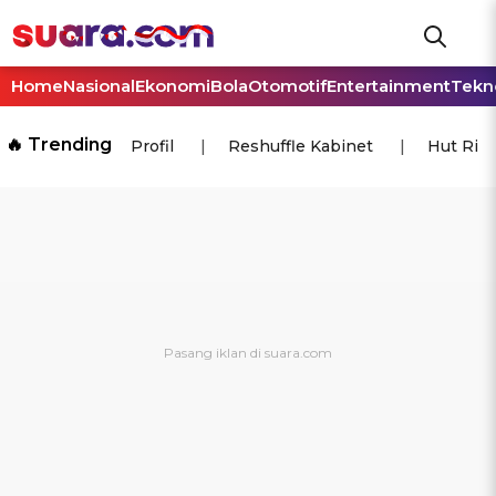
Home
Nasional
Ekonomi
Bola
Otomotif
Entertainment
Tekn
🔥 Trending
Profil
Reshuffle Kabinet
Hut Ri