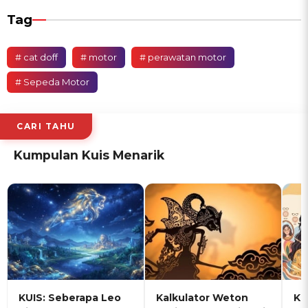
Tag
# cat doff
# motor
# perawatan motor
# Sepeda Motor
CARI TAHU
Kumpulan Kuis Menarik
KUIS: Seberapa Leo
Kalkulator Weton
KU