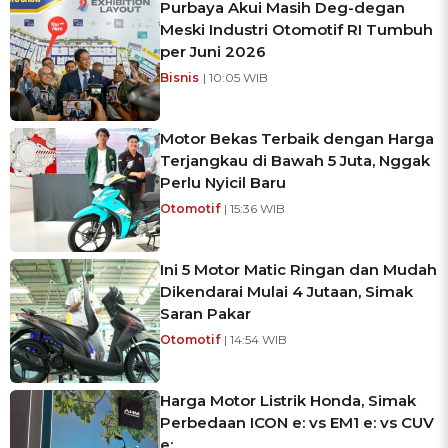
Purbaya Akui Masih Deg-degan
Meski Industri Otomotif RI Tumbuh
per Juni 2026
Bisnis
| 10:05 WIB
Motor Bekas Terbaik dengan Harga
Terjangkau di Bawah 5 Juta, Nggak
Perlu Nyicil Baru
Otomotif
| 15:36 WIB
Ini 5 Motor Matic Ringan dan Mudah
Dikendarai Mulai 4 Jutaan, Simak
Saran Pakar
Otomotif
| 14:54 WIB
Harga Motor Listrik Honda, Simak
Perbedaan ICON e: vs EM1 e: vs CUV
e: