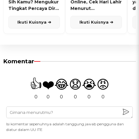
Sih Kamu? Mengukur
Online, Cek Hari Lahir
ya
Tingkat Percaya Diri
Menurut
de
dan Karisma
Penanggalan Jawa
Ikuti Kuisnya ➔
Ikuti Kuisnya ➔
Komentar
👍
❤️
😂
😧
😭
😡
0
0
0
0
0
0
Isi komentar sepenuhnya adalah tanggung jawab pengguna dan
diatur dalam UU ITE