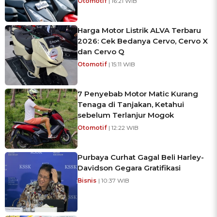
Otomotif
| 16:21 WIB
Harga Motor Listrik ALVA Terbaru
2026: Cek Bedanya Cervo, Cervo X
dan Cervo Q
Otomotif
| 15:11 WIB
7 Penyebab Motor Matic Kurang
Tenaga di Tanjakan, Ketahui
sebelum Terlanjur Mogok
Otomotif
| 12:22 WIB
Purbaya Curhat Gagal Beli Harley-
Davidson Gegara Gratifikasi
Bisnis
| 10:37 WIB