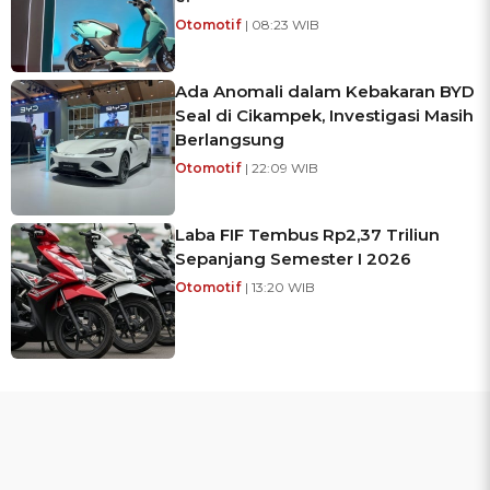
Otomotif
| 08:23 WIB
Ada Anomali dalam Kebakaran BYD
Seal di Cikampek, Investigasi Masih
Berlangsung
Otomotif
| 22:09 WIB
Laba FIF Tembus Rp2,37 Triliun
Sepanjang Semester I 2026
Otomotif
| 13:20 WIB