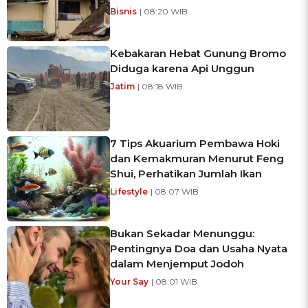
Bisnis
| 08:20 WIB
Kebakaran Hebat Gunung Bromo
Diduga karena Api Unggun
Jatim
| 08:18 WIB
7 Tips Akuarium Pembawa Hoki
dan Kemakmuran Menurut Feng
Shui, Perhatikan Jumlah Ikan
Lifestyle
| 08:07 WIB
Bukan Sekadar Menunggu:
Pentingnya Doa dan Usaha Nyata
dalam Menjemput Jodoh
Your Say
| 08:01 WIB