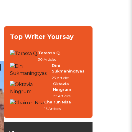
Top Writer Yoursay
Tarassa Q.
30 Articles
Dini
Sukmaningtyas
23 Articles
Oktavia
Ningrum
22 Articles
Chairun Nisa
16 Articles