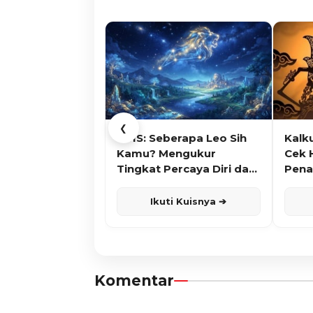
❮
KUIS: Seberapa Leo Sih
Kalk
Kamu? Mengukur
Cek 
Tingkat Percaya Diri dan
Pena
Karisma
Ikuti Kuisnya ➔
Komentar