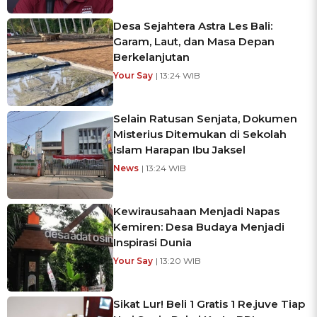
Desa Sejahtera Astra Les Bali:
Garam, Laut, dan Masa Depan
Berkelanjutan
Your Say
| 13:24 WIB
Selain Ratusan Senjata, Dokumen
Misterius Ditemukan di Sekolah
Islam Harapan Ibu Jaksel
News
| 13:24 WIB
Kewirausahaan Menjadi Napas
Kemiren: Desa Budaya Menjadi
Inspirasi Dunia
Your Say
| 13:20 WIB
Sikat Lur! Beli 1 Gratis 1 Re.juve Tiap