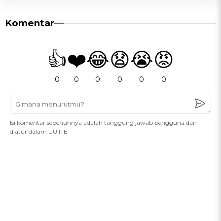
Komentar
👍
❤️
😂
😧
😭
😡
0
0
0
0
0
0
Isi komentar sepenuhnya adalah tanggung jawab pengguna dan
diatur dalam UU ITE