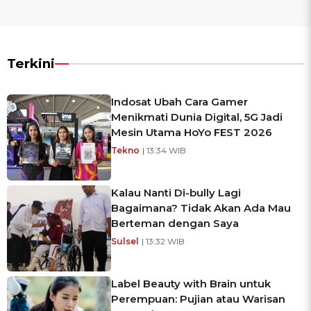
Terkini
Indosat Ubah Cara Gamer
Menikmati Dunia Digital, 5G Jadi
Mesin Utama HoYo FEST 2026
Tekno
| 13:34 WIB
Kalau Nanti Di-bully Lagi
Bagaimana? Tidak Akan Ada Mau
Berteman dengan Saya
Sulsel
| 13:32 WIB
Label Beauty with Brain untuk
Perempuan: Pujian atau Warisan