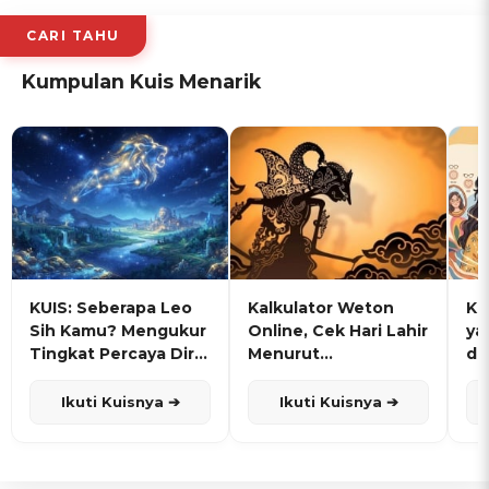
CARI TAHU
Kumpulan Kuis Menarik
KUIS: Seberapa Leo
Kalkulator Weton
KU
Sih Kamu? Mengukur
Online, Cek Hari Lahir
ya
Tingkat Percaya Diri
Menurut
de
dan Karisma
Penanggalan Jawa
Ikuti Kuisnya ➔
Ikuti Kuisnya ➔