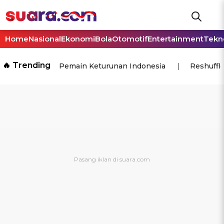
Home
Nasional
Ekonomi
Bola
Otomotif
Entertainment
Tekn
🔥 Trending
Pemain Keturunan Indonesia
Reshuffl