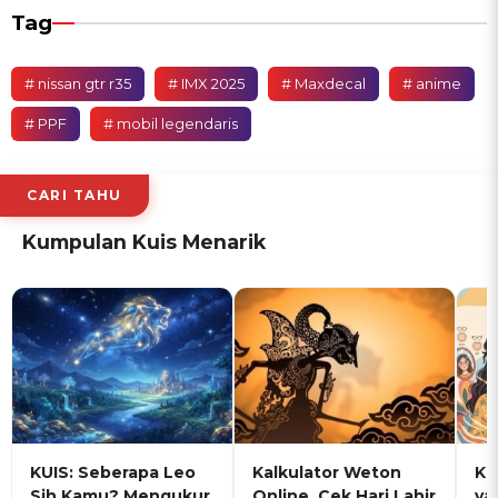
Tag
# nissan gtr r35
# IMX 2025
# Maxdecal
# anime
# PPF
# mobil legendaris
CARI TAHU
Kumpulan Kuis Menarik
KUIS: Seberapa Leo
Kalkulator Weton
KU
Sih Kamu? Mengukur
Online, Cek Hari Lahir
ya