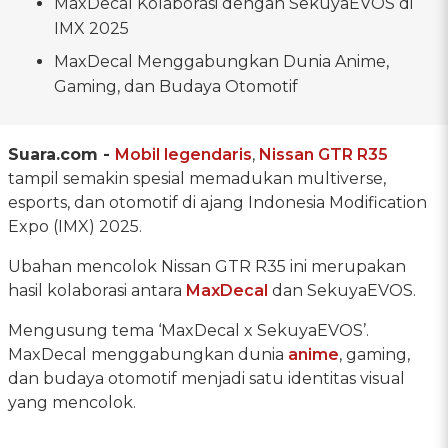
MaxDecal Kolaborasi dengan SekuyaEVOS di
IMX 2025
MaxDecal Menggabungkan Dunia Anime,
Gaming, dan Budaya Otomotif
Suara.com -
Mobil legendaris
,
Nissan GTR R35
tampil semakin spesial memadukan multiverse,
esports, dan otomotif di ajang Indonesia Modification
Expo (IMX) 2025.
Ubahan mencolok Nissan GTR R35 ini merupakan
hasil kolaborasi antara
MaxDecal
dan SekuyaEVOS.
Mengusung tema ‘MaxDecal x SekuyaEVOS’.
MaxDecal menggabungkan dunia
anime
, gaming,
dan budaya otomotif menjadi satu identitas visual
yang mencolok.