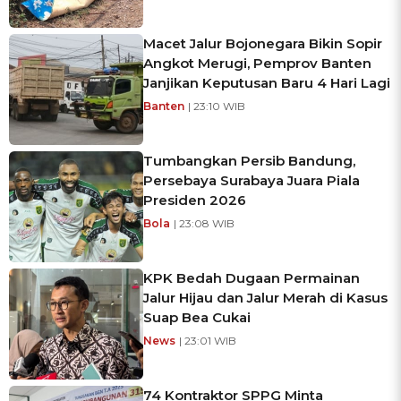
Macet Jalur Bojonegara Bikin Sopir
Angkot Merugi, Pemprov Banten
Janjikan Keputusan Baru 4 Hari Lagi
Banten
| 23:10 WIB
Tumbangkan Persib Bandung,
Persebaya Surabaya Juara Piala
Presiden 2026
Bola
| 23:08 WIB
KPK Bedah Dugaan Permainan
Jalur Hijau dan Jalur Merah di Kasus
Suap Bea Cukai
News
| 23:01 WIB
74 Kontraktor SPPG Minta