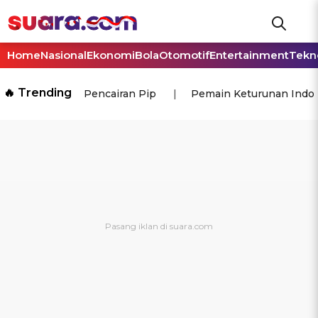
Home
Nasional
Ekonomi
Bola
Otomotif
Entertainment
Tekn
🔥 Trending
Pencairan Pip
Pemain Keturunan Indo