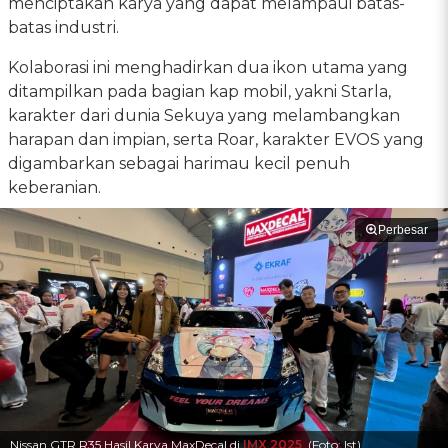
menciptakan karya yang dapat melampaui batas-
batas industri.
Kolaborasi ini menghadirkan dua ikon utama yang
ditampilkan pada bagian kap mobil, yakni Starla,
karakter dari dunia Sekuya yang melambangkan
harapan dan impian, serta Roar, karakter EVOS yang
digambarkan sebagai harimau kecil penuh
keberanian.
Perbesar
Nissan GTR R35 Hasil Karya MaxDecal di
IMX 2025
. (Foto: Ist)