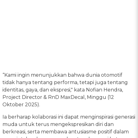
“Kami ingin menunjukkan bahwa dunia otomotif
tidak hanya tentang performa, tetapi juga tentang
identitas, gaya, dan ekspresi," kata Nofian Hendra,
Project Director & RnD MaxDecal, Minggu (12
Oktober 2025).
Ia berharap kolaborasi ini dapat menginspirasi generasi
muda untuk terus mengekspresikan diri dan
berkreasi, serta membawa antusiasme positif dalam