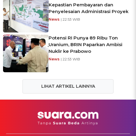
Kepastian Pembayaran dan
Penyelesaian Administrasi Proyek
News
| 22:53 WIB
Potensi RI Punya 89 Ribu Ton
Uranium, BRIN Paparkan Ambisi
Nuklir ke Prabowo
News
| 22:53 WIB
LIHAT ARTIKEL LAINNYA