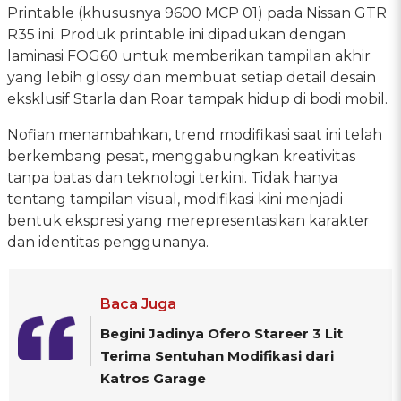
Printable (khususnya 9600 MCP 01) pada Nissan GTR
R35 ini. Produk printable ini dipadukan dengan
laminasi FOG60 untuk memberikan tampilan akhir
yang lebih glossy dan membuat setiap detail desain
eksklusif Starla dan Roar tampak hidup di bodi mobil.
Nofian menambahkan, trend modifikasi saat ini telah
berkembang pesat, menggabungkan kreativitas
tanpa batas dan teknologi terkini. Tidak hanya
tentang tampilan visual, modifikasi kini menjadi
bentuk ekspresi yang merepresentasikan karakter
dan identitas penggunanya.
Baca Juga
Begini Jadinya Ofero Stareer 3 Lit
Terima Sentuhan Modifikasi dari
Katros Garage