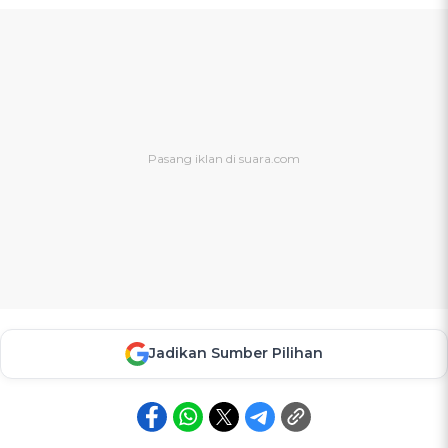
Jadikan Sumber Pilihan