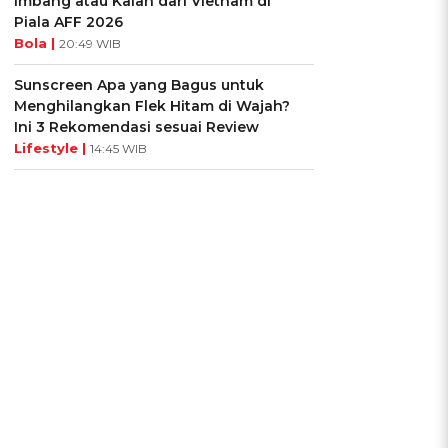
Imbang atau Kalah dari Vietnam di
Piala AFF 2026
Bola |
20:49 WIB
Sunscreen Apa yang Bagus untuk
Menghilangkan Flek Hitam di Wajah?
Ini 3 Rekomendasi sesuai Review
Lifestyle |
14:45 WIB