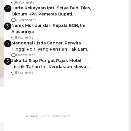
Gagalnya Negara Jamin Keamanan
6 Komentar
Harta Kekayaan Iptu Setya Budi Dias,
2
Oknum KPK Pemeras Bupati
Pemalang
2 Komentar
Nanik Mundur dari Kepala BGN, Ini
3
Alasannya
1 Komentar
Mengenal Lisda Cancer, Perwira
4
Tinggi Polri yang Pensiun Tak Lama
Usai Jadi Brigjen
1 Komentar
Jakarta Siap Pungut Pajak Mobil
5
Listrik Tahun Ini, Kendaraan Mewah
Kena hingga 75% PKB
1 Komentar