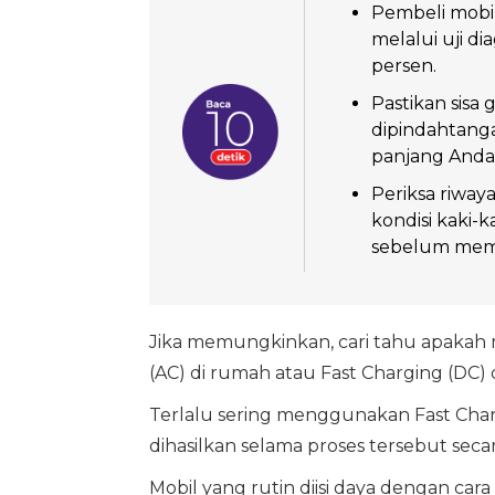
Pembeli mobil
melalui uji di
persen.
Pastikan sisa 
dipindahtang
panjang Anda
Periksa riway
kondisi kaki-k
sebelum memb
Jika memungkinkan, cari tahu apakah m
(AC) di rumah atau Fast Charging (DC) 
Terlalu sering menggunakan Fast Cha
dihasilkan selama proses tersebut sec
Mobil yang rutin diisi daya dengan car