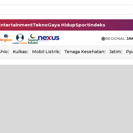
Entertainment
Tekno
Gaya Hidup
Sport
Indeks
REGIONAL:
JA
Shio
Kulkas
Mobil Listrik
Tenaga Kesehatan
Jatim
Pp