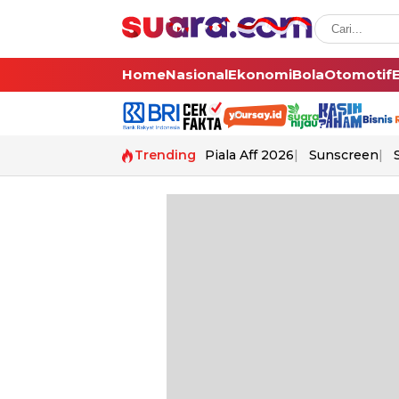
Home
Nasional
Ekonomi
Bola
Otomotif
Trending
Piala Aff 2026
Sunscreen