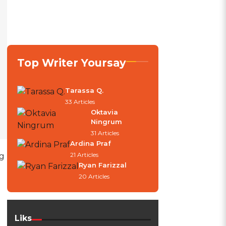
Top Writer Yoursay
Tarassa Q.
33 Articles
Oktavia
Ningrum
31 Articles
Ardina Praf
21 Articles
ng
Ryan Farizzal
20 Articles
Liks