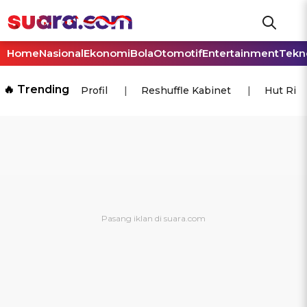
Home
Nasional
Ekonomi
Bola
Otomotif
Entertainment
Tekn
🔥 Trending
Profil
Reshuffle Kabinet
Hut Ri