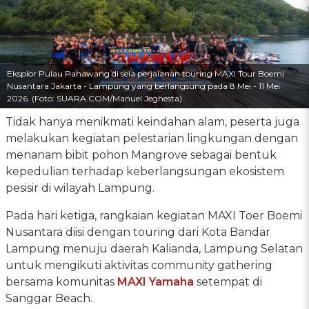
Eksplor Pulau Pahawang di sela perjalanan touring MAXI Tour Boemi
Nusantara Jakarta - Lampung yang berlangsung pada 8 Mei - 11 Mei
2026. (Foto: SUARA.COM/Manuel Jeghesta)
Tidak hanya menikmati keindahan alam, peserta juga
melakukan kegiatan pelestarian lingkungan dengan
menanam bibit pohon Mangrove sebagai bentuk
kepedulian terhadap keberlangsungan ekosistem
pesisir di wilayah Lampung.
Pada hari ketiga, rangkaian kegiatan MAXI Toer Boemi
Nusantara diisi dengan touring dari Kota Bandar
Lampung menuju daerah Kalianda, Lampung Selatan
untuk mengikuti aktivitas community gathering
bersama komunitas
MAXI Yamaha
setempat di
Sanggar Beach.