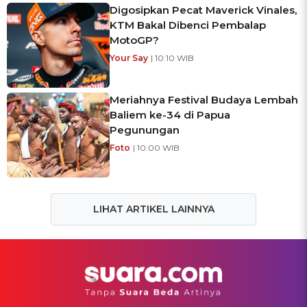
Digosipkan Pecat Maverick Vinales,
KTM Bakal Dibenci Pembalap
MotoGP?
Your Say
| 10:10 WIB
Meriahnya Festival Budaya Lembah
Baliem ke-34 di Papua
Pegunungan
Foto
| 10:00 WIB
LIHAT ARTIKEL LAINNYA