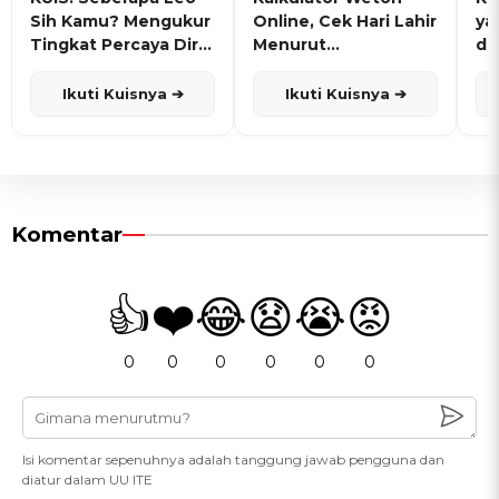
Sih Kamu? Mengukur
Online, Cek Hari Lahir
ya
Tingkat Percaya Diri
Menurut
de
dan Karisma
Penanggalan Jawa
Ikuti Kuisnya ➔
Ikuti Kuisnya ➔
Komentar
👍
❤️
😂
😧
😭
😡
0
0
0
0
0
0
Isi komentar sepenuhnya adalah tanggung jawab pengguna dan
diatur dalam UU ITE