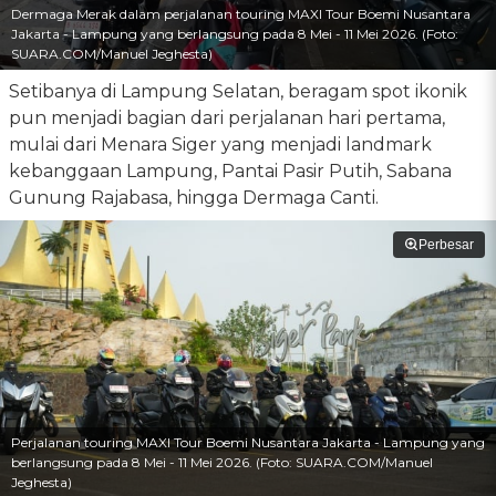
Dermaga Merak dalam perjalanan touring MAXI Tour Boemi Nusantara
Jakarta - Lampung yang berlangsung pada 8 Mei - 11 Mei 2026. (Foto:
SUARA.COM/Manuel Jeghesta)
Setibanya di Lampung Selatan, beragam spot ikonik
pun menjadi bagian dari perjalanan hari pertama,
mulai dari Menara Siger yang menjadi landmark
kebanggaan Lampung, Pantai Pasir Putih, Sabana
Gunung Rajabasa, hingga Dermaga Canti.
Perbesar
Perjalanan touring MAXI Tour Boemi Nusantara Jakarta - Lampung yang
berlangsung pada 8 Mei - 11 Mei 2026. (Foto: SUARA.COM/Manuel
Jeghesta)