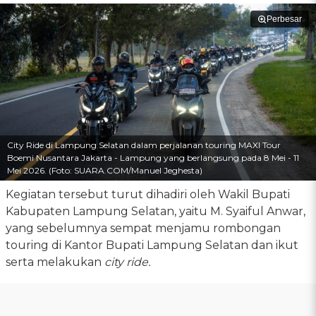
Perbesar
City Ride di Lampung Selatan dalam perjalanan touring MAXI Tour
Boemi Nusantara Jakarta - Lampung yang berlangsung pada 8 Mei - 11
Mei 2026. (Foto: SUARA.COM/Manuel Jeghesta)
Kegiatan tersebut turut dihadiri oleh Wakil Bupati
Kabupaten Lampung Selatan, yaitu M. Syaiful Anwar,
yang sebelumnya sempat menjamu rombongan
touring di Kantor Bupati Lampung Selatan dan ikut
serta melakukan
city ride.