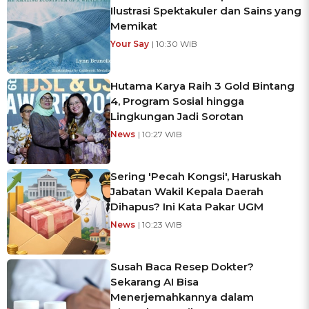
Ilustrasi Spektakuler dan Sains yang
Memikat
Your Say
| 10:30 WIB
Hutama Karya Raih 3 Gold Bintang
4, Program Sosial hingga
Lingkungan Jadi Sorotan
News
| 10:27 WIB
Sering 'Pecah Kongsi', Haruskah
Jabatan Wakil Kepala Daerah
Dihapus? Ini Kata Pakar UGM
News
| 10:23 WIB
Susah Baca Resep Dokter?
Sekarang AI Bisa
Menerjemahkannya dalam