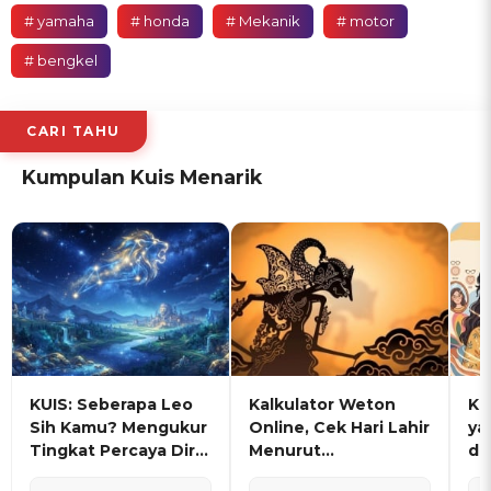
# yamaha
# honda
# Mekanik
# motor
# bengkel
CARI TAHU
Kumpulan Kuis Menarik
KUIS: Seberapa Leo
Kalkulator Weton
KU
Sih Kamu? Mengukur
Online, Cek Hari Lahir
ya
Tingkat Percaya Diri
Menurut
de
dan Karisma
Penanggalan Jawa