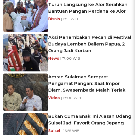
Turun Langsung ke Alor Serahkan
Bantuan Pangan Perdana ke Alor
Bisnis
| 17:11 WIB
Aksi Penembakan Pecah di Festival
Budaya Lembah Baliem Papua, 2
Orang Jadi Korban
News
| 17:00 WIB
Amran Sulaiman Semprot
Pengamat Pangan: Saat Impor
Diam, Swasembada Malah Teriak!
Video
| 17:00 WIB
Bukan Cuma Enak, Ini Alasan Udang
Sulsel Jadi Favorit Orang Jepang
Sulsel
| 16:55 WIB