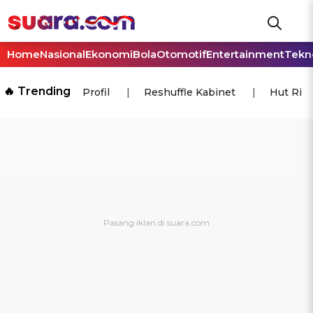
Home
Nasional
Ekonomi
Bola
Otomotif
Entertainment
Tekn
🔥 Trending
Profil
Reshuffle Kabinet
Hut Ri