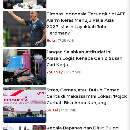
Timnas Indonesia Tersingkir di AFF!
Alarm Keras Menuju Piala Asia
2027: Masih Layakkah John
Herdman?
Bola
| 17:25 WIB
Jangan Salahkan Attitude! Ini
Alasan Logis Kenapa Gen Z Susah
Cari Kerja
Your Say
| 17:20 WIB
Stres, Cemas, atau Butuh Teman
Cerita di Makassar? Ini Lokasi 'Pojok
Curhat' Bisa Anda Kunjungi
Sulsel
| 17:18 WIB
Kepala Bapanas dan Dirut Bulog