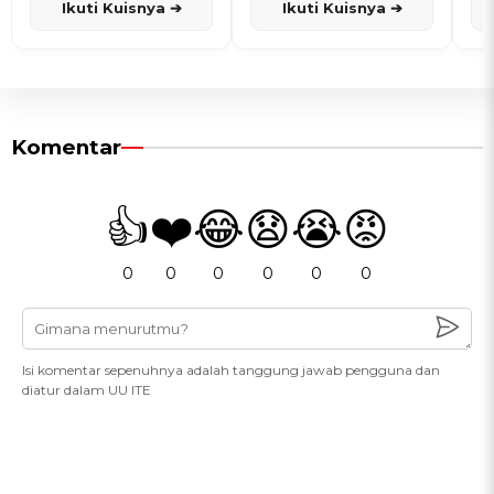
Ikuti Kuisnya ➔
Ikuti Kuisnya ➔
Komentar
👍
❤️
😂
😧
😭
😡
0
0
0
0
0
0
Isi komentar sepenuhnya adalah tanggung jawab pengguna dan
diatur dalam UU ITE