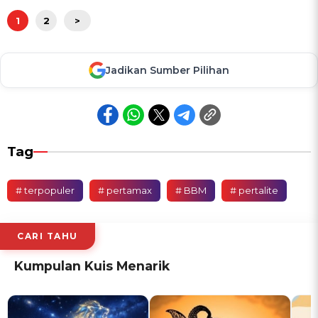
1
2
>
Jadikan Sumber Pilihan
Tag
# terpopuler
# pertamax
# BBM
# pertalite
CARI TAHU
Kumpulan Kuis Menarik