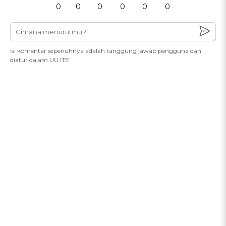
0
0
0
0
0
0
Isi komentar sepenuhnya adalah tanggung jawab pengguna dan
diatur dalam UU ITE