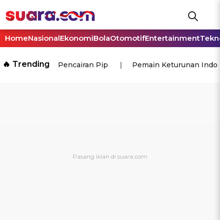
Home
Nasional
Ekonomi
Bola
Otomotif
Entertainment
Tekn
🔥 Trending
Pencairan Pip
Pemain Keturunan Indo