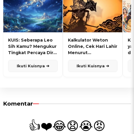
KUIS: Seberapa Leo
Kalkulator Weton
KU
Sih Kamu? Mengukur
Online, Cek Hari Lahir
ya
Tingkat Percaya Diri
Menurut
de
dan Karisma
Penanggalan Jawa
Ikuti Kuisnya ➔
Ikuti Kuisnya ➔
Komentar
👍
❤️
😂
😧
😭
😡