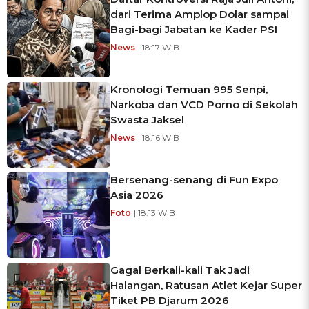
dari Terima Amplop Dolar sampai
Bagi-bagi Jabatan ke Kader PSI
News
| 18:17 WIB
Kronologi Temuan 995 Senpi,
Narkoba dan VCD Porno di Sekolah
Swasta Jaksel
News
| 18:16 WIB
Bersenang-senang di Fun Expo
Asia 2026
Foto
| 18:13 WIB
Gagal Berkali-kali Tak Jadi
Halangan, Ratusan Atlet Kejar Super
Tiket PB Djarum 2026