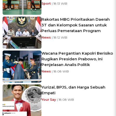
Sport
| 18:13 WIB
Rakortas MBG Prioritaskan Daerah
3T dan Kelompok Sasaran untuk
Perluas Pemerataan Program
News
| 18:12 WIB
Wacana Pergantian Kapolri Berisiko
Rugikan Presiden Prabowo, Ini
Penjelasan Analis Politik
News
| 18:08 WIB
Yurizal, BPJS, dan Harga Sebuah
Empati
Your Say
| 18:08 WIB