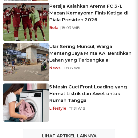
Persija Kalahkan Arema FC 3-1,
Macan Kemayoran Finis Ketiga di
Piala Presiden 2026
Bola
| 18:03 WIB
Ular Sering Muncul, Warga
Menteng Jaya Minta KAI Bersihkan
Lahan yang Terbengkalai
News
| 18:03 WIB
5 Mesin Cuci Front Loading yang
Hemat Listrik dan Awet untuk
Rumah Tangga
Lifestyle
| 17:51 WIB
LIHAT ARTIKEL LAINNYA