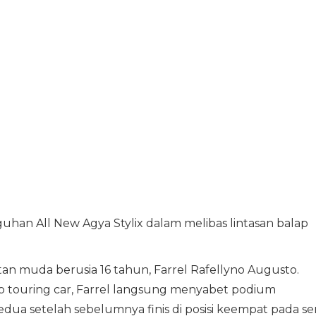
han All New Agya Stylix dalam melibas lintasan balap
tan muda berusia 16 tahun, Farrel Rafellyno Augusto.
ap touring car, Farrel langsung menyabet podium
dua setelah sebelumnya finis di posisi keempat pada ser