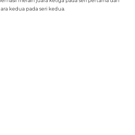
berhasil meraih juara ketiga pada seri pertama dan
ra kedua pada seri kedua.