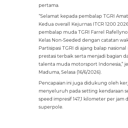
pertama.
“Selamat kepada pembalap TGRI Amat
Kedua overall Kejurnas ITCR 1200 2026 
pembalap muda TGRI Farrel Rafellyn
Kelas Non-Seeded dengan catatan wakt
Partisipasi TGRI di ajang balap nasio
prestasi terbaik serta menjadi bagi
talenta muda motorsport Indonesia,” je
Maduma, Selasa (16/6/2026).
Pencapaian ini juga didukung oleh ker
menyeluruh pada setting kendaraan set
speed impresif 147,1 kilometer per j
superpole.