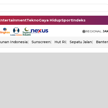
Entertainment
Tekno
Gaya Hidup
Sport
Indeks
REGIONAL:
JA
unan Indonesia
Sunscreen
Hut Ri
Sepatu Jalan
Bante