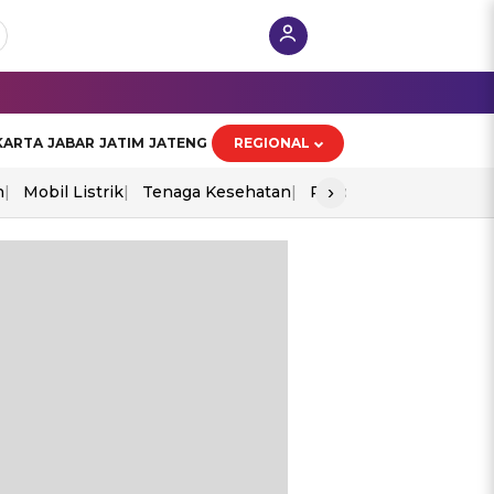
KARTA
JABAR
JATIM
JATENG
REGIONAL
›
n
Mobil Listrik
Tenaga Kesehatan
Piala Aff 2026
Ekono