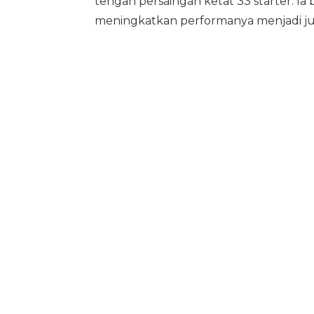
tengah persaingan ketat 33 starter. Ia 
meningkatkan performanya menjadi jua