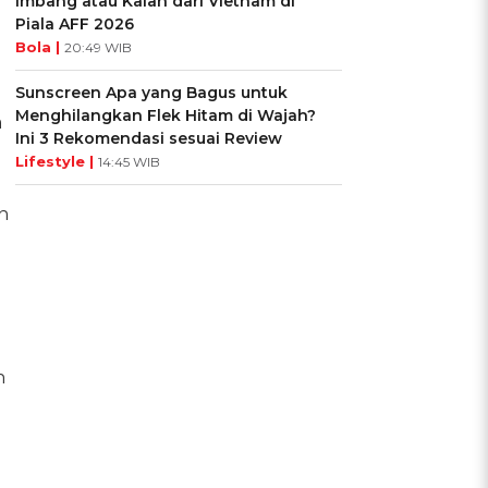
Imbang atau Kalah dari Vietnam di
Piala AFF 2026
Bola |
20:49 WIB
Sunscreen Apa yang Bagus untuk
Menghilangkan Flek Hitam di Wajah?
a
Ini 3 Rekomendasi sesuai Review
Lifestyle |
14:45 WIB
n
h