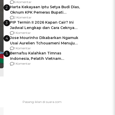
Gagalnya Negara Jamin Keamanan
6 Komentar
Harta Kekayaan Iptu Setya Budi Dias,
2
Oknum KPK Pemeras Bupati
Pemalang
2 Komentar
PIP Termin II 2026 Kapan Cair? Ini
3
Jadwal Lengkap dan Cara Ceknya
agar Dana Tidak Hangus!
1 Komentar
Jose Mourinho Dikabarkan Ngamuk
4
Usai Aurelien Tchouameni Menuju
Manchester United
1 Komentar
Bernafsu Kalahkan Timnas
5
Indonesia, Pelatih Vietnam
Berencana Pakai Jimat di Pakansari
1 Komentar