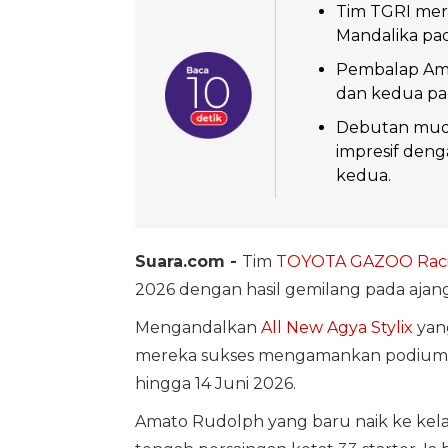
Tim TGRI mera
Mandalika pad
Pembalap Am
dan kedua pad
Debutan muda
impresif den
kedua.
Suara.com -
Tim
TOYOTA GAZOO Racin
2026 dengan hasil gemilang pada ajang 
Mengandalkan
All New Agya Stylix
yang
mereka sukses mengamankan podium p
hingga 14 Juni 2026.
Amato Rudolph yang baru naik ke kela