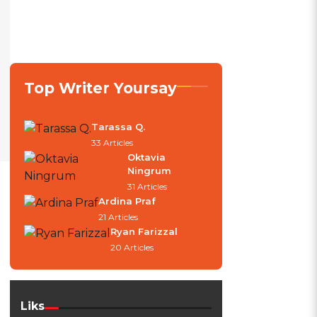
Top Writer Yoursay
Tarassa Q.
33 Articles
Oktavia
Ningrum
31 Articles
Ardina Praf
21 Articles
Ryan Farizzal
20 Articles
Liks