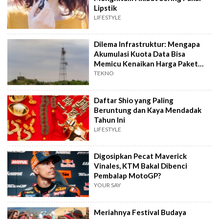
Lipstik
LIFESTYLE
Dilema Infrastruktur: Mengapa
Akumulasi Kuota Data Bisa
Memicu Kenaikan Harga Paket
Internet?
TEKNO
Daftar Shio yang Paling
Beruntung dan Kaya Mendadak
Tahun Ini
LIFESTYLE
Digosipkan Pecat Maverick
Vinales, KTM Bakal Dibenci
Pembalap MotoGP?
YOUR SAY
Meriahnya Festival Budaya