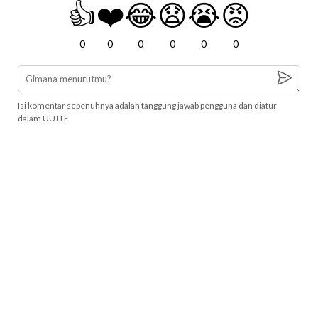
👍
❤️
😂
😧
😭
😡
0
0
0
0
0
0
Isi komentar sepenuhnya adalah tanggung jawab pengguna dan diatur
dalam UU ITE