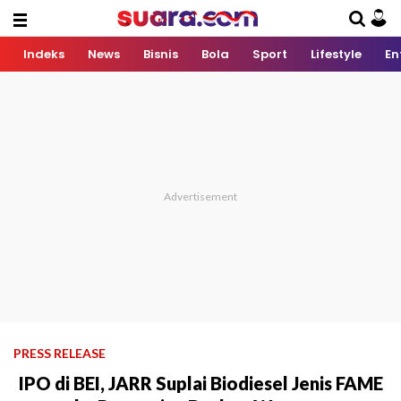
Indeks
News
Bisnis
Bola
Sport
Lifestyle
En
PRESS RELEASE
IPO di BEI, JARR Suplai Biodiesel Jenis FAME