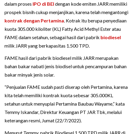
dalam proses
IPO di BEI
dengan kode emiten JARR memiliki
prospek bisnih cukup menjanjikan, karena telah mengantongi
kontrak dengan Pertamina
. Kotrak itu berupa penyediaan
kuota 305.000 kiloliter (KL) Fatty Acid Methyl Ester atau
FAME dalam setahun, sebagai hasil dari pabrik
biodiesel
milik JARR yang berkapasitas 1.500 TPD.
FAME hasil dari pabrik biodiesel milik JARR merupakan
bahan bakar nabati jenis biodisel untuk pencampuran bahan
bakar minyak jenis solar.
“Penjualan FAME sudah pasti diserap oleh Pertamina, karena
kita telah memiliki kontrak kuota sebesar 305.000KL
setahun untuk menyuplai Pertamina Baubau Wayame,” kata
Temmy Iskandar, Direktur Keuangan PT JAR Tbk, melalui
keterangan resmi, Jumat (22/7/2022).
Menurut Temmy, pabrik Biodiesel 1.500 TPD milik JARR di