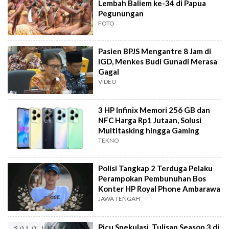
Lembah Baliem ke-34 di Papua
Pegunungan
FOTO
Pasien BPJS Mengantre 8 Jam di
IGD, Menkes Budi Gunadi Merasa
Gagal
VIDEO
3 HP Infinix Memori 256 GB dan
NFC Harga Rp1 Jutaan, Solusi
Multitasking hingga Gaming
TEKNO
Polisi Tangkap 2 Terduga Pelaku
Perampokan Pembunuhan Bos
Konter HP Royal Phone Ambarawa
JAWA TENGAH
Picu Spekulasi, Tulisan Season 3 di