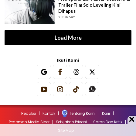
Trailer Film Solo Leveling Kini
Dihapus
YOUR SAY
Load More
Ikuti Kami
Redaksi
Kontak
Tentang Kami
Karir
Pedoman Media Siber
Kebijakan Privasi
Saran Dan Kritik
Site Map