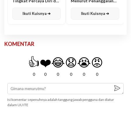
Tingkat Percaya Diri dan
Menurut Penanggalan
Karisma
Jawa
Ikuti Kuisnya ➔
Ikuti Kuisnya ➔
KOMENTAR
👍
❤️
😂
😧
😭
😡
0
0
0
0
0
0
Isi komentar sepenuhnya adalah tanggung jawab pengguna dan diatur
dalam UU ITE