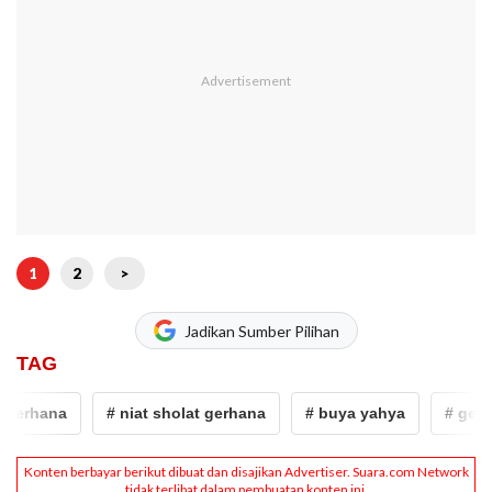
1
2
>
Jadikan Sumber Pilihan
TAG
erhana
# niat sholat gerhana
# buya yahya
# gerhana