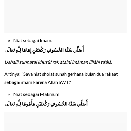
Niat sebagai Imam:
أُصَلِّي سُنَّةَ الخُسُوفِ رَكْعَتَيْنِ إِمَامًا لِلَّهِ تَعَالَى
Ushallî sunnatal khusûf rak'ataini imâman lillâhi ta'âlâ.
Artinya: "Saya niat sholat sunah gerhana bulan dua rakaat
sebagai imam karena Allah SWT."
Niat sebagai Makmum:
أُصَلِّي سُنَّةَ الخُسُوفِ رَكْعَتَيْنِ مَأْمُومًا لِلَّهِ تَعَالَى