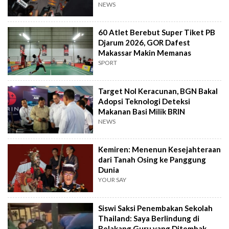
Kalah
NEWS
60 Atlet Berebut Super Tiket PB
Djarum 2026, GOR Dafest
Makassar Makin Memanas
SPORT
Target Nol Keracunan, BGN Bakal
Adopsi Teknologi Deteksi
Makanan Basi Milik BRIN
NEWS
Kemiren: Menenun Kesejahteraan
dari Tanah Osing ke Panggung
Dunia
YOUR SAY
Siswi Saksi Penembakan Sekolah
Thailand: Saya Berlindung di
Belakang Guru yang Ditembak