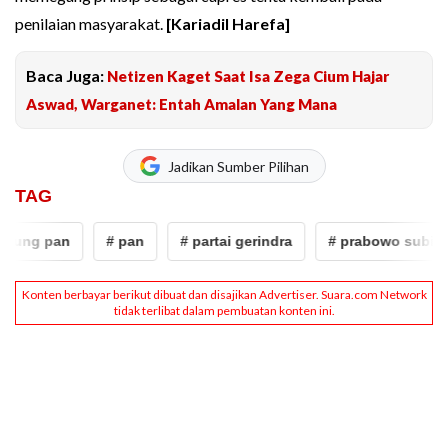
penilaian masyarakat.
[Kariadil Harefa]
Baca Juga:
Netizen Kaget Saat Isa Zega Cium Hajar
Aswad, Warganet: Entah Amalan Yang Mana
Jadikan Sumber Pilihan
TAG
ng pan
# pan
# partai gerindra
# prabowo subianto 