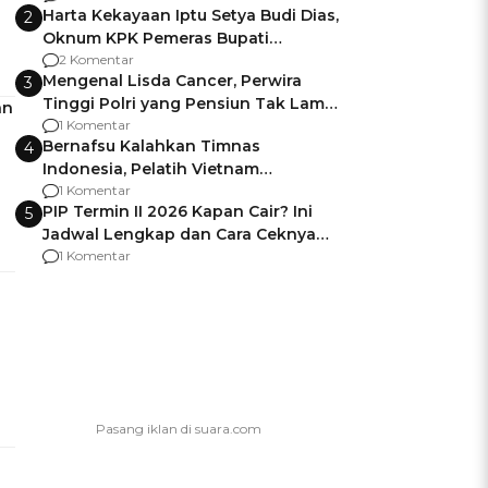
Harta Kekayaan Iptu Setya Budi Dias,
2
Oknum KPK Pemeras Bupati
Pemalang
2 Komentar
Mengenal Lisda Cancer, Perwira
3
Tinggi Polri yang Pensiun Tak Lama
an
Usai Jadi Brigjen
1 Komentar
Bernafsu Kalahkan Timnas
4
Indonesia, Pelatih Vietnam
Berencana Pakai Jimat di Pakansari
1 Komentar
PIP Termin II 2026 Kapan Cair? Ini
5
Jadwal Lengkap dan Cara Ceknya
agar Dana Tidak Hangus!
1 Komentar
I