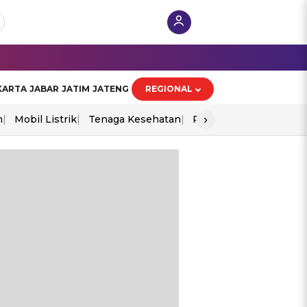
KARTA
JABAR
JATIM
JATENG
REGIONAL
›
n
Mobil Listrik
Tenaga Kesehatan
Perang As-Iran
Ekon