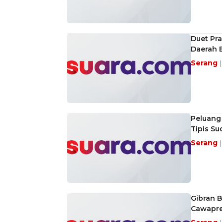
Duet Pr
Daerah 
Serang
Peluang
Tipis Su
Serang
Gibran B
Cawapr