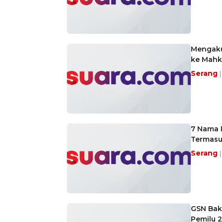
Mengaku 
ke Mah
Serang
7 Nama 
Termasu
Serang
GSN Baka
Pemilu 