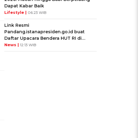
Dapat Kabar Baik
Lifestyle |
06:23 WIB
Link Resmi
Pandang.istanapresiden.go.id buat
Daftar Upacara Bendera HUT RI di
Istana Negara
News |
12:13 WIB