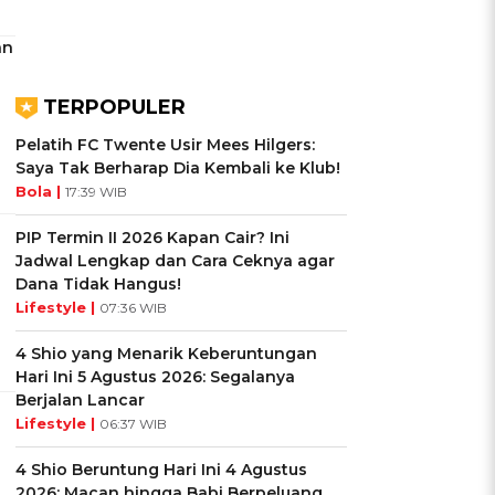
an
TERPOPULER
Pelatih FC Twente Usir Mees Hilgers:
Saya Tak Berharap Dia Kembali ke Klub!
Bola |
17:39 WIB
PIP Termin II 2026 Kapan Cair? Ini
Jadwal Lengkap dan Cara Ceknya agar
Dana Tidak Hangus!
Lifestyle |
07:36 WIB
4 Shio yang Menarik Keberuntungan
Hari Ini 5 Agustus 2026: Segalanya
Berjalan Lancar
Lifestyle |
06:37 WIB
4 Shio Beruntung Hari Ini 4 Agustus
2026: Macan hingga Babi Berpeluang