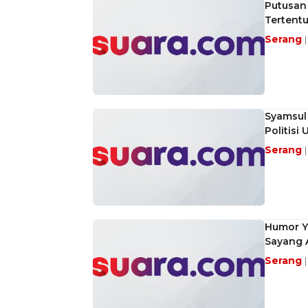
Putusan
Tertent
Serang
Syamsul 
Politisi 
Serang
Humor Y
Sayang 
Serang