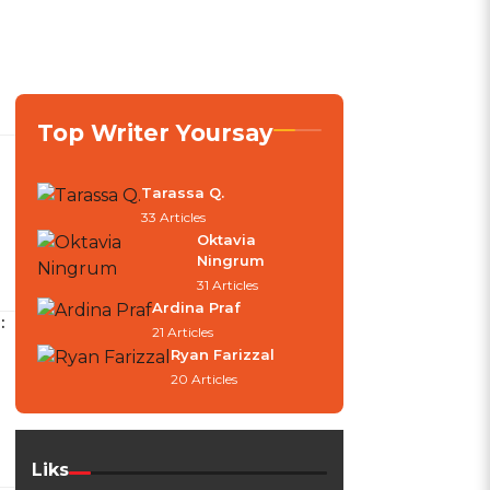
Top Writer Yoursay
Tarassa Q.
33 Articles
Oktavia
Ningrum
31 Articles
Ardina Praf
:
21 Articles
Ryan Farizzal
20 Articles
Liks