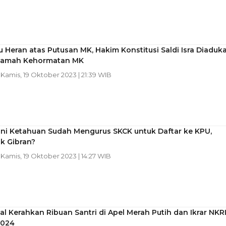
Heran atas Putusan MK, Hakim Konstitusi Saldi Isra Diaduk
kamah Kehormatan MK
| Kamis, 19 Oktober 2023 | 21:39 WIB
Ini Ketahuan Sudah Mengurus SKCK untuk Daftar ke KPU,
k Gibran?
| Kamis, 19 Oktober 2023 | 14:27 WIB
l Kerahkan Ribuan Santri di Apel Merah Putih dan Ikrar NKR
2024