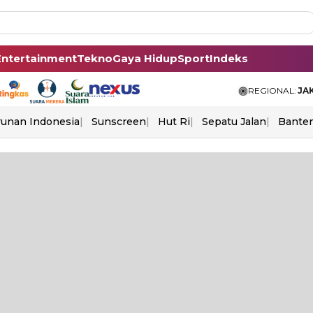
Entertainment
Tekno
Gaya Hidup
Sport
Indeks
REGIONAL:
JA
unan Indonesia
Sunscreen
Hut Ri
Sepatu Jalan
Bante