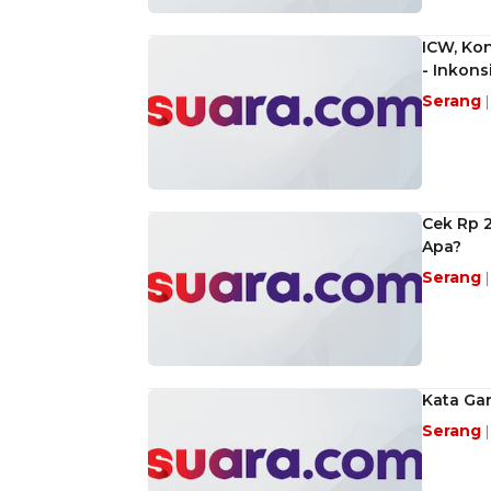
ICW, Kon
- Inkons
Serang
Cek Rp 2
Apa?
Serang
Kata Ga
Serang