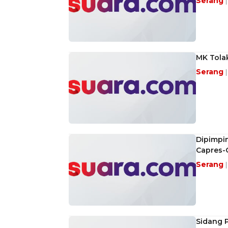
Serang
MK Tola
Serang
Dipimpi
Capres-C
Serang
Sidang P