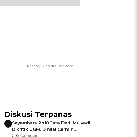
Diskusi Terpanas
Sayembara Rp10 Juta Dedi Mulyadi
1
Dikritik UGM, Dinilai Cermin
Gagalnya Negara Jamin Keamanan
6 Komentar