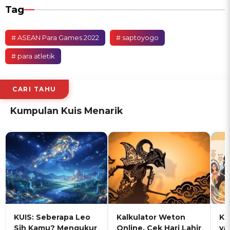
Tag
# ASEAN Para Games 2022
# saptoyogo
# para atletik
CARI TAHU
Kumpulan Kuis Menarik
KUIS: Seberapa Leo
Kalkulator Weton
KU
Sih Kamu? Mengukur
Online, Cek Hari Lahir
ya