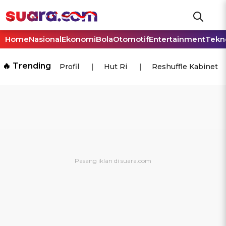
Home
Nasional
Ekonomi
Bola
Otomotif
Entertainment
Tekn
🔥 Trending
Profil
Hut Ri
Reshuffle Kabinet