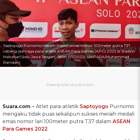
Saptoyogo Purnomo meraih medali emas nomor 100meter putra T37
cabang olahraga para-atletik ASEAN Para Games (APG) 2022 di Stadion
Manahan Solo, Jawa Tengah, Senin (1/7/2022). (ANTARA/Muhammad
Ramdan)
Suara.com -
Atlet para-atletik
Saptoyogo
Purnomo
mengaku tidak puas sekalipun sukses meraih medali
emas nomor lari 100meter putra T37 dalam
ASEAN
Para Games 2022
.