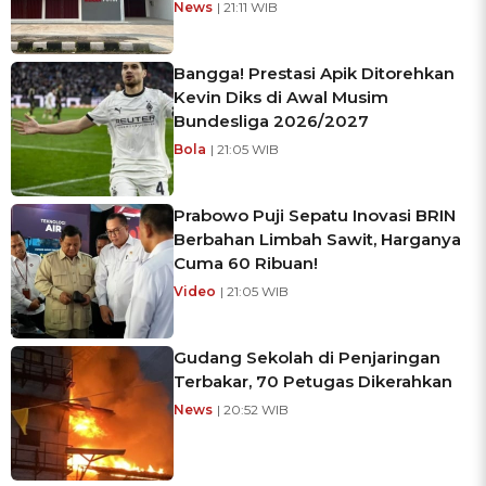
News
| 21:11 WIB
Bangga! Prestasi Apik Ditorehkan
Kevin Diks di Awal Musim
Bundesliga 2026/2027
Bola
| 21:05 WIB
Prabowo Puji Sepatu Inovasi BRIN
Berbahan Limbah Sawit, Harganya
Cuma 60 Ribuan!
Video
| 21:05 WIB
Gudang Sekolah di Penjaringan
Terbakar, 70 Petugas Dikerahkan
News
| 20:52 WIB