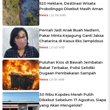
520 Hektare, Destinasi Wisata
Probolinggo Disebut Masih Aman
News
| 22:06 WIB
Pernah Jadi Anak Buah Nadiem,
Pakar Minta Kejagung Ganti Jaksa
Chatarina di Kasus Eks Jampidsus
News
| 21:43 WIB
Puluhan Kios di Bawah Jembatan
Babat Terbakar, Polisi Selidiki
Dugaan Pembakaran Sampah
News
| 21:39 WIB
30 Ribu Kopdes Merah Putih
Dikebut Sebelum 17 Agustus, Siapa
yang Akan Mengelola?