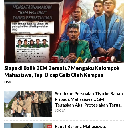
Siapa di Balik BEM Bersatu? Mengaku Kelompok
Mahasiswa, Tapi Dicap Gaib Oleh Kampus
LIKS
Serahkan Persoalan Tiyo ke Ranah
Pribadi, Mahasiswa UGM
Tegaskan Aksi Protes akan Terus
Berlanjut
JOGJA
Rapat Bareng Mahasiswa,