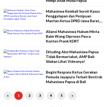
Mimpi Anak Muda Papua
Mahasiswa Kembali Soroti Kasus
Penggelapan dan Penipuan
Mantan Ketua DPRD Jawa Barat,
Berjanji akan Kawal Persidangan
sampai Tuntas!
Aliansi Mahasiswa Hukum Minta
Baim Wong Diproses Pasca
Konten Prank KDRT
Dituding Aksi Mahasiswa Papua
Tidak Bermartabat, AMP Bali:
Silakan Lihat Videonya!
Begini Respons Ketua Gerakan
Pemuda Jayapura Terkait Bentrok
Mahasiswa Papua di Bali
«
1
2
3
4
5
»