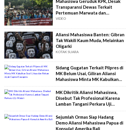
Mahasiswa Geruduk KPK, Desak
Transparansi Dewas Terkait
Pertemuan Marwata dan
Tersangka TPPU
VIDEO
Aliansi Mahasiswa Banten: Gibran
Tak Wakili Kaum Muda, Melainkan
Oligarki
KOTAK SUARA
Sidang Gugatan Terkait Pilpres di
MK Belum Usai, Giliran Aliansi
Mahasiswa Minta MK Kabulkan
Soal Litsus dan Rekam Jejak
Capres/Cawapres
MK Dikritik Aliansi Mahasiswa,
Disebut Tak Profesional Karena
Lamban Tangani Perkara Uji
Materi
Sejumlah Ormas Siap Hadang
Demo Aliansi Mahasiswa Papua di
Konsulat Amerika Bali