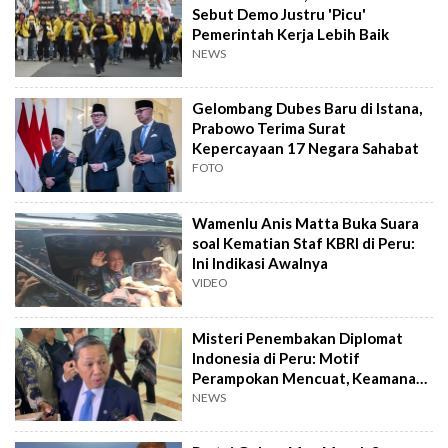
Sebut Demo Justru 'Picu'
Pemerintah Kerja Lebih Baik
NEWS
Gelombang Dubes Baru di Istana,
Prabowo Terima Surat
Kepercayaan 17 Negara Sahabat
FOTO
Wamenlu Anis Matta Buka Suara
soal Kematian Staf KBRI di Peru:
Ini Indikasi Awalnya
VIDEO
Misteri Penembakan Diplomat
Indonesia di Peru: Motif
Perampokan Mencuat, Keamanan
Diplomat Disorot
NEWS