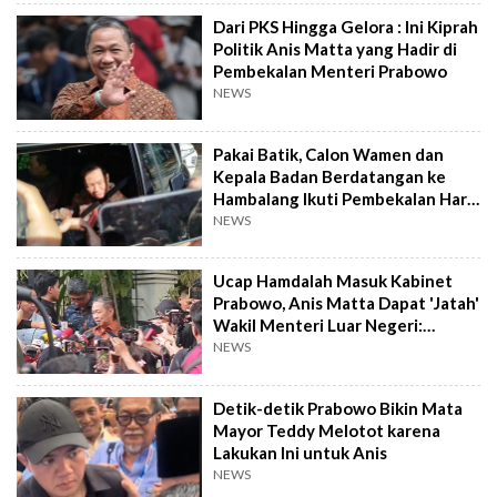
Dari PKS Hingga Gelora : Ini Kiprah
Politik Anis Matta yang Hadir di
Pembekalan Menteri Prabowo
NEWS
Pakai Batik, Calon Wamen dan
Kepala Badan Berdatangan ke
Hambalang Ikuti Pembekalan Hari
ke Dua
NEWS
Ucap Hamdalah Masuk Kabinet
Prabowo, Anis Matta Dapat 'Jatah'
Wakil Menteri Luar Negeri:
Bismillah...
NEWS
Detik-detik Prabowo Bikin Mata
Mayor Teddy Melotot karena
Lakukan Ini untuk Anis
NEWS