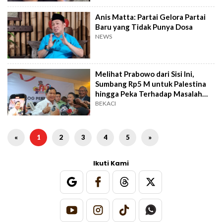
Anis Matta: Partai Gelora Partai
Baru yang Tidak Punya Dosa
NEWS
Melihat Prabowo dari Sisi Ini,
Sumbang Rp5 M untuk Palestina
hingga Peka Terhadap Masalah
Global
BEKACI
«
1
2
3
4
5
»
Ikuti Kami