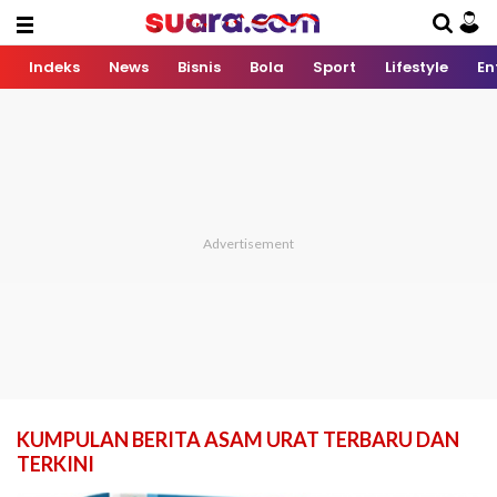
Indeks
News
Bisnis
Bola
Sport
Lifestyle
En
KUMPULAN BERITA ASAM URAT TERBARU DAN
TERKINI