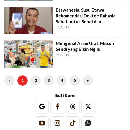
Etawanesia, Susu Etawa
Rekomendasi Dokter: Rahasia
Sehat untuk Sendi dan
Pernapasan
HEALTH
Mengenal Asam Urat, Musuh
Sendi yang Bikin Ngilu
HEALTH
«
1
2
3
4
5
»
Ikuti Kami