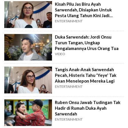
Kisah Pilu Jas Biru Ayah
Sarwendah, Disiapkan Untuk
Pesta Ulang Tahun Kini Jadi
Pakaian di Peti Mati
ENTERTAINMENT
Duka Sarwendah: Jordi Onsu
Turun Tangan, Ungkap
Pengalamannya Urus Orang Tua
VIDEO
Tangis Anak-Anak Sarwendah
Pecah, Histeris Tahu 'Yeye' Tak
Akan Menelepon Mereka Lagi
ENTERTAINMENT
Ruben Onsu Jawab Tudingan Tak
Hadir di Rumah Duka Ayah
Sarwendah
ENTERTAINMENT