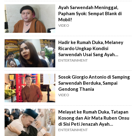
Ayah Sarwendah Meninggal,
Papham Syok: Sempat Blank di
Mobil!
VIDEO
Hadir ke Rumah Duka, Melaney
Ricardo Ungkap Kondisi
Sarwendah Usai Sang Ayah
Meninggal Dunia
ENTERTAINMENT
Sosok Giorgio Antonio di Samping
Sarwendah Berduka, Sampai
Gendong Thania
VIDEO
Melayat ke Rumah Duka, Tatapan
Kosong dan Air Mata Ruben Onsu
di Sisi Peti Jenazah Ayah
Sarwendah
ENTERTAINMENT