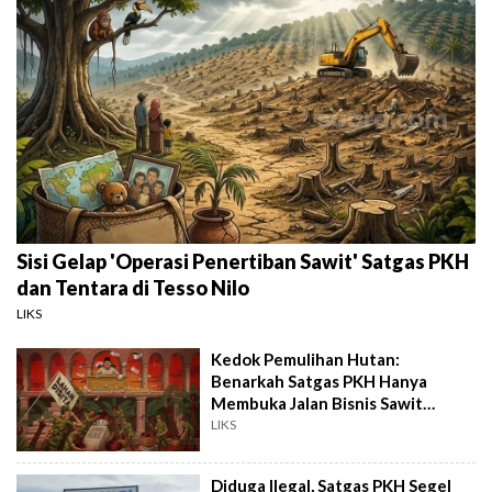
Sisi Gelap 'Operasi Penertiban Sawit' Satgas PKH
dan Tentara di Tesso Nilo
LIKS
Kedok Pemulihan Hutan:
Benarkah Satgas PKH Hanya
Membuka Jalan Bisnis Sawit
Agrinas?
LIKS
Diduga Ilegal, Satgas PKH Segel