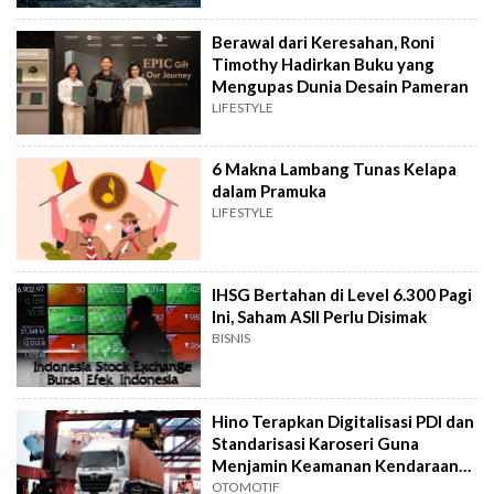
Berawal dari Keresahan, Roni
Timothy Hadirkan Buku yang
Mengupas Dunia Desain Pameran
LIFESTYLE
6 Makna Lambang Tunas Kelapa
dalam Pramuka
LIFESTYLE
IHSG Bertahan di Level 6.300 Pagi
Ini, Saham ASII Perlu Disimak
BISNIS
Hino Terapkan Digitalisasi PDI dan
Standarisasi Karoseri Guna
Menjamin Keamanan Kendaraan
Niaga
OTOMOTIF