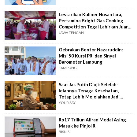
Lestarikan Kuliner Nusantara,
Pertamina Bright Gas Cooking
Competition Tegal Lahirkan Juara
Baru
JAWA TENGAH
Gebrakan Bentor Nazaruddin:
Misi 50 Kursi PRI dan Sinyal
Barometer Lampung
LAMPUNG
Saat Jas Putih Diuji: Selelah-
lelahnya Tenaga Kesehatan,
Tetap Lebih Melelahkan Jadi
Pasien
YOUR SAY
Rp17 Triliun Aliran Modal Asing
Masuk ke Pinjol RI
BISNIS