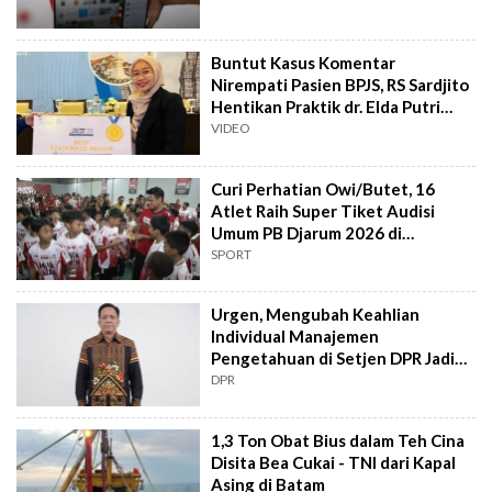
Buntut Kasus Komentar
Nirempati Pasien BPJS, RS Sardjito
Hentikan Praktik dr. Elda Putri
Rahard
VIDEO
Curi Perhatian Owi/Butet, 16
Atlet Raih Super Tiket Audisi
Umum PB Djarum 2026 di
Makassar
SPORT
Urgen, Mengubah Keahlian
Individual Manajemen
Pengetahuan di Setjen DPR Jadi
Kekuatan Institusional
DPR
1,3 Ton Obat Bius dalam Teh Cina
Disita Bea Cukai - TNI dari Kapal
Asing di Batam