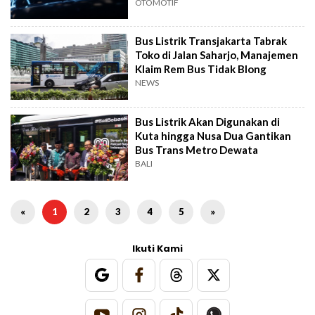
OTOMOTIF
Bus Listrik Transjakarta Tabrak
Toko di Jalan Saharjo, Manajemen
Klaim Rem Bus Tidak Blong
NEWS
Bus Listrik Akan Digunakan di
Kuta hingga Nusa Dua Gantikan
Bus Trans Metro Dewata
BALI
«
1
2
3
4
5
»
Ikuti Kami