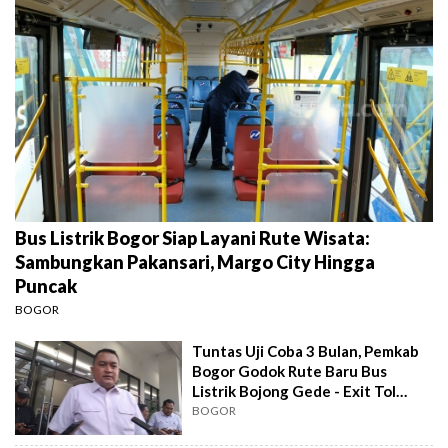
Bus Listrik Bogor Siap Layani Rute Wisata:
Sambungkan Pakansari, Margo City Hingga
Puncak
BOGOR
Tuntas Uji Coba 3 Bulan, Pemkab
Bogor Godok Rute Baru Bus
Listrik Bojong Gede - Exit Tol
Citeureup
BOGOR