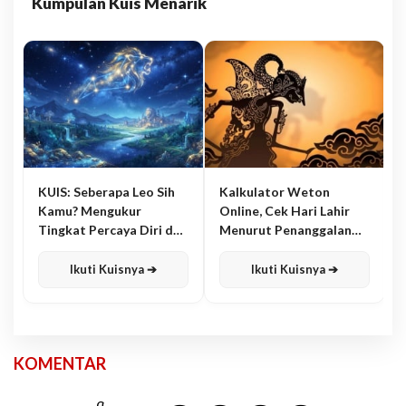
Kumpulan Kuis Menarik
KUIS: Seberapa Leo Sih
Kalkulator Weton
Kamu? Mengukur
Online, Cek Hari Lahir
Tingkat Percaya Diri dan
Menurut Penanggalan
Karisma
Jawa
Ikuti Kuisnya ➔
Ikuti Kuisnya ➔
KOMENTAR