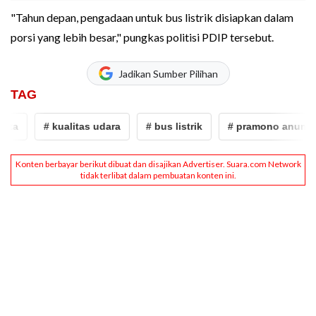
"Tahun depan, pengadaan untuk bus listrik disiapkan dalam
porsi yang lebih besar," pungkas politisi PDIP tersebut.
Jadikan Sumber Pilihan
TAG
a
# kualitas udara
# bus listrik
# pramono anung