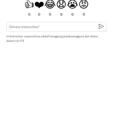
👍
❤️
😂
😧
😭
😡
0
0
0
0
0
0
Isi komentar sepenuhnya adalah tanggung jawab pengguna dan diatur
dalam UU ITE