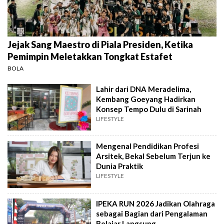
Jejak Sang Maestro di Piala Presiden, Ketika
Pemimpin Meletakkan Tongkat Estafet
BOLA
Lahir dari DNA Meradelima,
Kembang Goeyang Hadirkan
Konsep Tempo Dulu di Sarinah
LIFESTYLE
Mengenal Pendidikan Profesi
Arsitek, Bekal Sebelum Terjun ke
Dunia Praktik
LIFESTYLE
IPEKA RUN 2026 Jadikan Olahraga
sebagai Bagian dari Pengalaman
Belajar Langsung