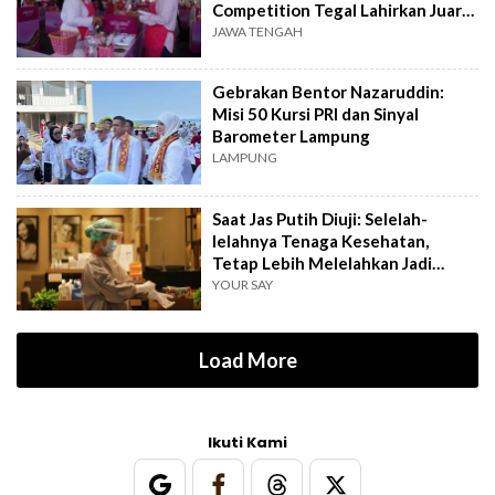
Competition Tegal Lahirkan Juara
Baru
JAWA TENGAH
Gebrakan Bentor Nazaruddin:
Misi 50 Kursi PRI dan Sinyal
Barometer Lampung
LAMPUNG
Saat Jas Putih Diuji: Selelah-
lelahnya Tenaga Kesehatan,
Tetap Lebih Melelahkan Jadi
Pasien
YOUR SAY
Load More
Ikuti Kami