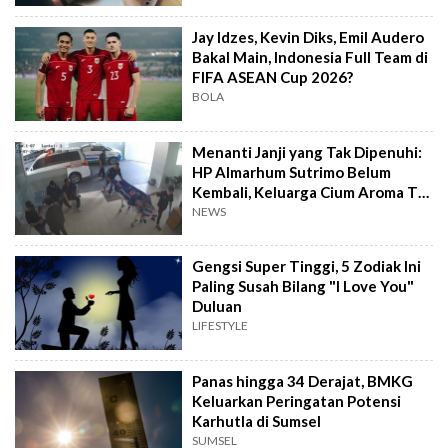
Jay Idzes, Kevin Diks, Emil Audero
Bakal Main, Indonesia Full Team di
FIFA ASEAN Cup 2026?
BOLA
Menanti Janji yang Tak Dipenuhi:
HP Almarhum Sutrimo Belum
Kembali, Keluarga Cium Aroma Tak
Beres
NEWS
Gengsi Super Tinggi, 5 Zodiak Ini
Paling Susah Bilang "I Love You"
Duluan
LIFESTYLE
Panas hingga 34 Derajat, BMKG
Keluarkan Peringatan Potensi
Karhutla di Sumsel
SUMSEL