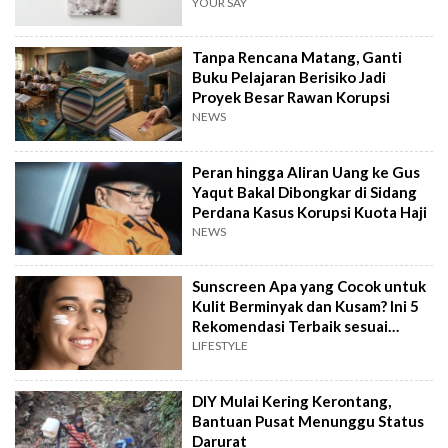
YOUR SAY
Tanpa Rencana Matang, Ganti
Buku Pelajaran Berisiko Jadi
Proyek Besar Rawan Korupsi
NEWS
Peran hingga Aliran Uang ke Gus
Yaqut Bakal Dibongkar di Sidang
Perdana Kasus Korupsi Kuota Haji
NEWS
Sunscreen Apa yang Cocok untuk
Kulit Berminyak dan Kusam? Ini 5
Rekomendasi Terbaik sesuai
Review
LIFESTYLE
DIY Mulai Kering Kerontang,
Bantuan Pusat Menunggu Status
Darurat