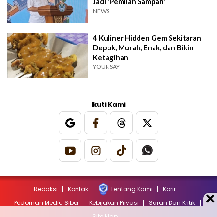
Jadi 'Pemilah Sampah'
NEWS
4 Kuliner Hidden Gem Sekitaran
Depok, Murah, Enak, dan Bikin
Ketagihan
YOUR SAY
Ikuti Kami
Redaksi
Kontak
Tentang Kami
Karir
Pedoman Media Siber
Kebijakan Privasi
Saran Dan Kritik
Site Map