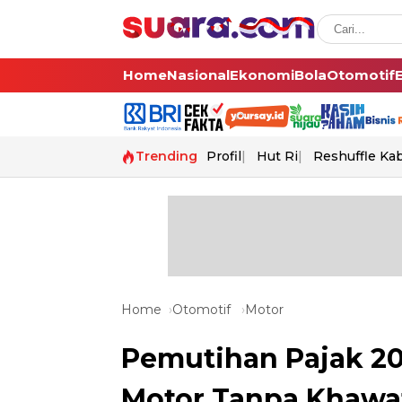
Home
Nasional
Ekonomi
Bola
Otomotif
Trending
Profil
Hut Ri
Reshuffle Ka
Home
Otomotif
Motor
Pemutihan Pajak 20
Motor Tanpa Khawat