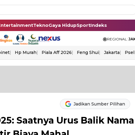
Entertainment
Tekno
Gaya Hidup
Sport
Indeks
REGIONAL:
JA
binet
Hp Murah
Piala Aff 2026
Feng Shui
Jakarta
Psel
Jadikan Sumber Pilihan
25: Saatnya Urus Balik Nama
ir Biaya Mahal