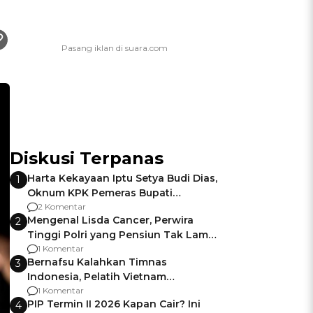
Diskusi Terpanas
Harta Kekayaan Iptu Setya Budi Dias,
1
Oknum KPK Pemeras Bupati
Pemalang
2 Komentar
Mengenal Lisda Cancer, Perwira
2
Tinggi Polri yang Pensiun Tak Lama
Usai Jadi Brigjen
1 Komentar
Bernafsu Kalahkan Timnas
3
Indonesia, Pelatih Vietnam
Berencana Pakai Jimat di Pakansari
1 Komentar
PIP Termin II 2026 Kapan Cair? Ini
4