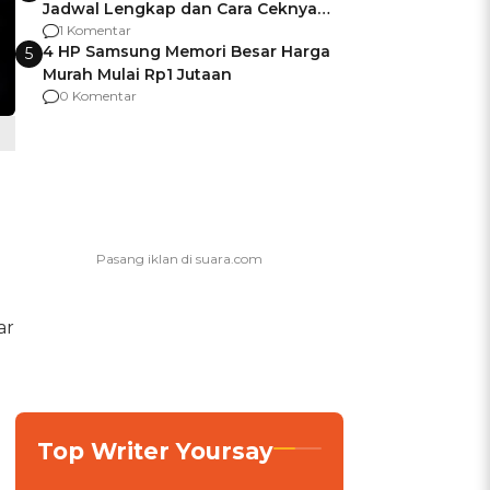
Jadwal Lengkap dan Cara Ceknya
agar Dana Tidak Hangus!
1 Komentar
4 HP Samsung Memori Besar Harga
5
Murah Mulai Rp1 Jutaan
0 Komentar
ar
Top Writer Yoursay