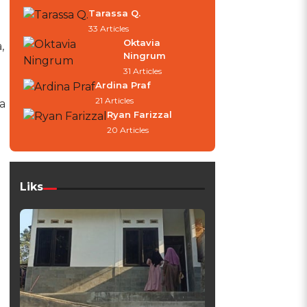
Tarassa Q.
33 Articles
Oktavia
,
Ningrum
31 Articles
Ardina Praf
21 Articles
a
Ryan Farizzal
20 Articles
Liks