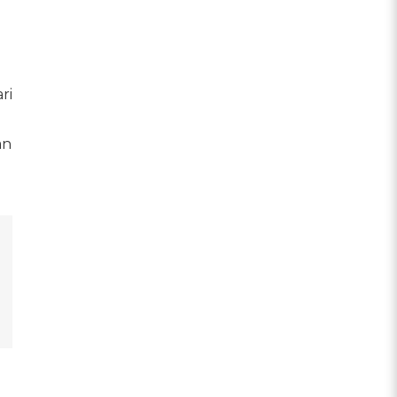
ri
an