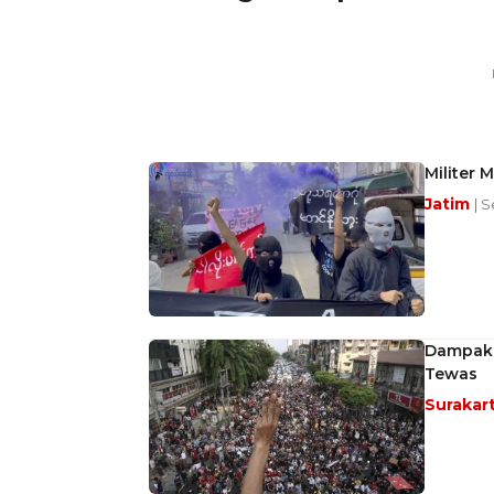
Militer 
Jatim
| S
Dampak 
Tewas
Surakar