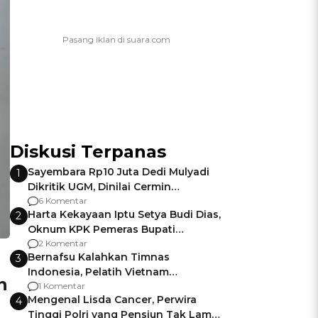
Diskusi Terpanas
Sayembara Rp10 Juta Dedi Mulyadi
1
Dikritik UGM, Dinilai Cermin
Gagalnya Negara Jamin Keamanan
6 Komentar
Harta Kekayaan Iptu Setya Budi Dias,
2
Oknum KPK Pemeras Bupati
Pemalang
2 Komentar
Bernafsu Kalahkan Timnas
3
Indonesia, Pelatih Vietnam
n
Berencana Pakai Jimat di Pakansari
1 Komentar
Mengenal Lisda Cancer, Perwira
4
Tinggi Polri yang Pensiun Tak Lama