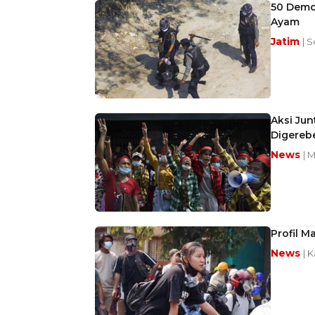
50 Demo
Ayam
Jatim
| S
Aksi Ju
Digereb
News
| 
Profil M
News
| 