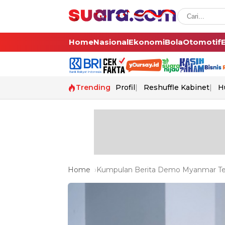
Home
Nasional
Ekonomi
Bola
Otomotif
Trending
Profil
Reshuffle Kabinet
H
Home
Kumpulan Berita Demo Myanmar Ter