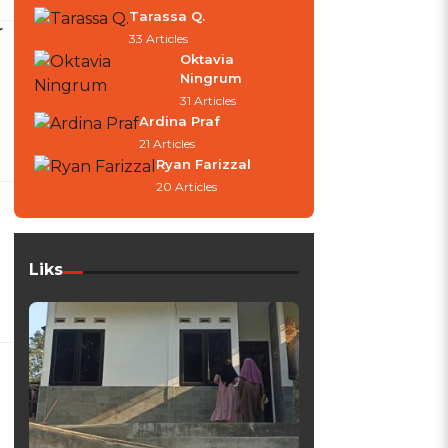
Tarassa Q.
r
33 Articles
Oktavia
Ningrum
31 Articles
Ardina Praf
21 Articles
Ryan Farizzal
20 Articles
Liks