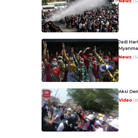
News
| S
Jadi Ha
Myanma
News
| 
Aksi De
Video
| 