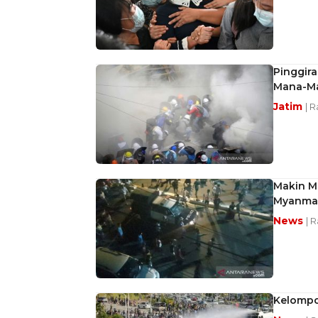
Pinggir
Mana-M
Jatim
| R
Makin M
Myanma
News
| 
Kelompok