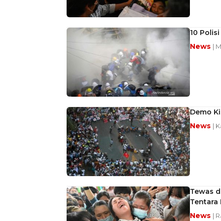
10 Polis
News
| 
Demo Ki
News
| 
Tewas d
Tentara
News
| 