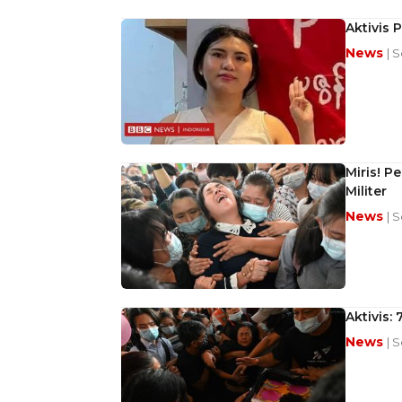
Aktivis 
News
| 
Miris! 
Militer
News
| S
Aktivis:
News
| S