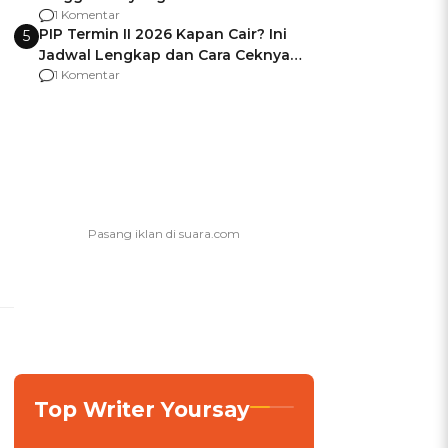
Usai Jadi Brigjen
1 Komentar
PIP Termin II 2026 Kapan Cair? Ini
5
Jadwal Lengkap dan Cara Ceknya
agar Dana Tidak Hangus!
1 Komentar
Top Writer Yoursay