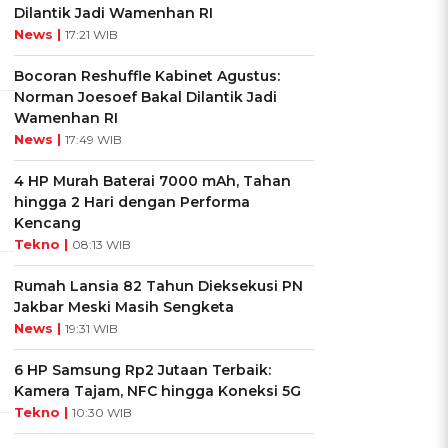
Dilantik Jadi Wamenhan RI
News |
17:21 WIB
Bocoran Reshuffle Kabinet Agustus:
Norman Joesoef Bakal Dilantik Jadi
Wamenhan RI
News |
17:49 WIB
4 HP Murah Baterai 7000 mAh, Tahan
hingga 2 Hari dengan Performa
Kencang
Tekno |
08:13 WIB
Rumah Lansia 82 Tahun Dieksekusi PN
Jakbar Meski Masih Sengketa
News |
19:31 WIB
6 HP Samsung Rp2 Jutaan Terbaik:
Kamera Tajam, NFC hingga Koneksi 5G
Tekno |
10:30 WIB