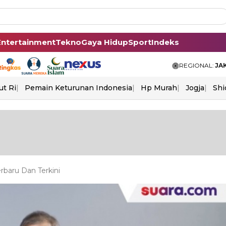
Entertainment
Tekno
Gaya Hidup
Sport
Indeks
REGIONAL:
JA
ut Ri
Pemain Keturunan Indonesia
Hp Murah
Jogja
Shi
baru Dan Terkini