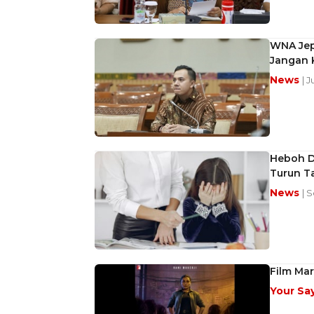
WNA Jepa
Jangan 
News
| 
Heboh D
Turun T
News
| S
Film Mar
Your Sa