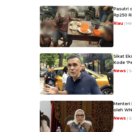
Pasutri 
Rp250 Ri
Riau
| Mi
Sikat Ek
Kode 'Pe
News
| 
Menteri 
oleh WN
News
| 