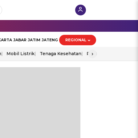
KARTA
JABAR
JATIM
JATENG
REGIONAL
›
n
Mobil Listrik
Tenaga Kesehatan
Piala Aff 2026
Ekono