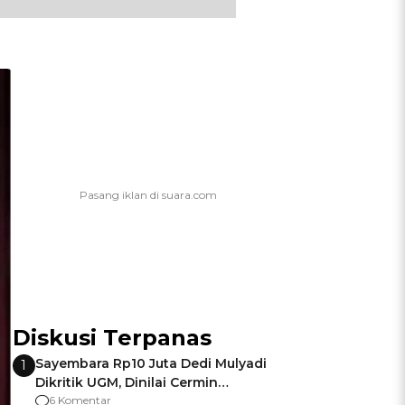
Diskusi Terpanas
Sayembara Rp10 Juta Dedi Mulyadi
1
Dikritik UGM, Dinilai Cermin
Gagalnya Negara Jamin Keamanan
6 Komentar