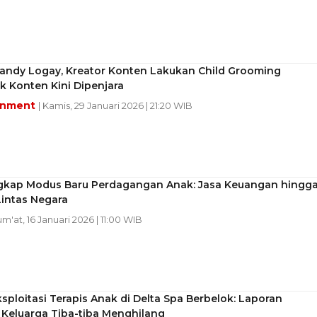
handy Logay, Kreator Konten Lakukan Child Grooming
 Konten Kini Dipenjara
inment
| Kamis, 29 Januari 2026 | 21:20 WIB
gkap Modus Baru Perdagangan Anak: Jasa Keuangan hingg
Lintas Negara
Jum'at, 16 Januari 2026 | 11:00 WIB
sploitasi Terapis Anak di Delta Spa Berbelok: Laporan
 Keluarga Tiba-tiba Menghilang