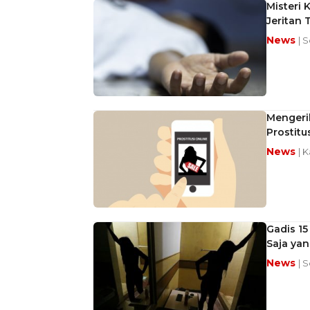
Misteri 
Jeritan
News
| 
Mengeri
Prostitu
News
| 
Gadis 15
Saja yan
News
| 