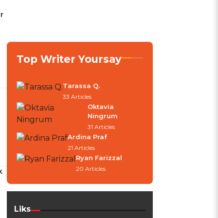
r
Top Writer Yoursay
Tarassa Q.
33 Articles
Oktavia
Ningrum
31 Articles
Ardina Praf
21 Articles
Ryan Farizzal
20 Articles
k
Liks