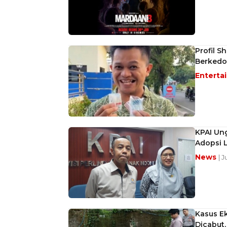
Profil S
Berkedok
Enterta
KPAI Un
Adopsi 
News
| 
Kasus Ek
Dicabut,