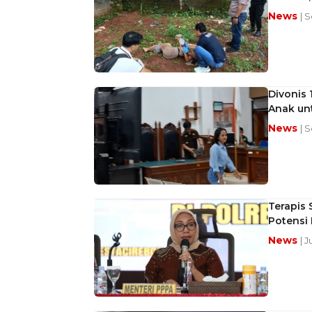
News
| 
Divonis 
Anak un
News
| 
Terapis 
Potensi 
News
| 