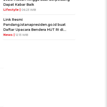
Dapat Kabar Baik
Lifestyle |
06:23 WIB
Link Resmi
Pandang.istanapresiden.go.id buat
Daftar Upacara Bendera HUT RI di
Istana Negara
News |
12:13 WIB