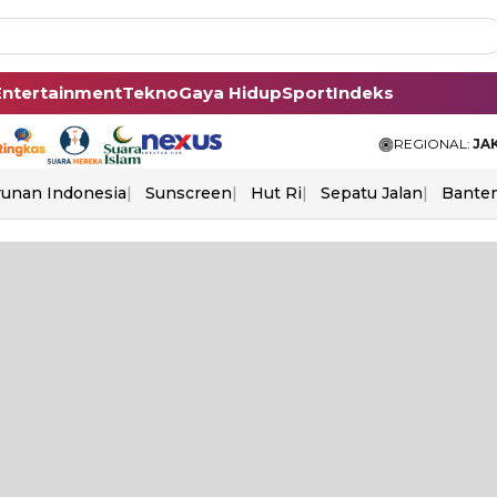
Entertainment
Tekno
Gaya Hidup
Sport
Indeks
REGIONAL:
JA
unan Indonesia
Sunscreen
Hut Ri
Sepatu Jalan
Bante