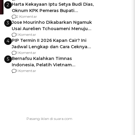
Harta Kekayaan Iptu Setya Budi Dias,
2
Oknum KPK Pemeras Bupati
Pemalang
2 Komentar
Jose Mourinho Dikabarkan Ngamuk
3
Usai Aurelien Tchouameni Menuju
Manchester United
1 Komentar
PIP Termin II 2026 Kapan Cair? Ini
4
Jadwal Lengkap dan Cara Ceknya
agar Dana Tidak Hangus!
1 Komentar
Bernafsu Kalahkan Timnas
5
Indonesia, Pelatih Vietnam
Berencana Pakai Jimat di Pakansari
1 Komentar