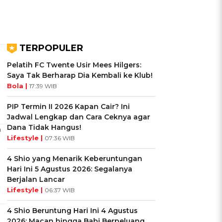
TERPOPULER
Pelatih FC Twente Usir Mees Hilgers:
Saya Tak Berharap Dia Kembali ke Klub!
Bola |
17:39 WIB
PIP Termin II 2026 Kapan Cair? Ini
Jadwal Lengkap dan Cara Ceknya agar
Dana Tidak Hangus!
a
Lifestyle |
07:36 WIB
4 Shio yang Menarik Keberuntungan
Hari Ini 5 Agustus 2026: Segalanya
Berjalan Lancar
Lifestyle |
06:37 WIB
4 Shio Beruntung Hari Ini 4 Agustus
2026: Macan hingga Babi Berpeluang