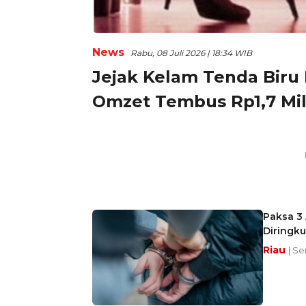
News
Rabu, 08 Juli 2026 | 18:34 WIB
Jejak Kelam Tenda Biru B
Omzet Tembus Rp1,7 Mil
Paksa 3 
Diringku
Riau
| Se