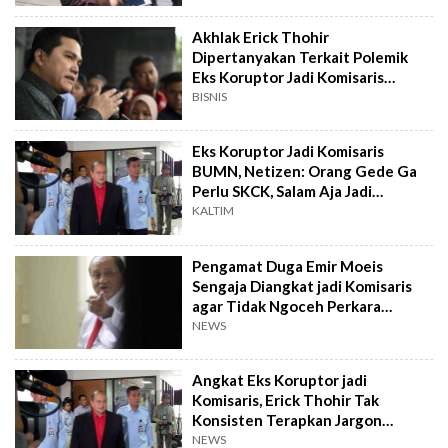
Akhlak Erick Thohir
Dipertanyakan Terkait Polemik
Eks Koruptor Jadi Komisaris
BUMN
BISNIS
Eks Koruptor Jadi Komisaris
BUMN, Netizen: Orang Gede Ga
Perlu SKCK, Salam Aja Jadi
Komisaris
KALTIM
Pengamat Duga Emir Moeis
Sengaja Diangkat jadi Komisaris
agar Tidak Ngoceh Perkara
Korupsi
NEWS
Angkat Eks Koruptor jadi
Komisaris, Erick Thohir Tak
Konsisten Terapkan Jargon
AKHLAK BUMN
NEWS