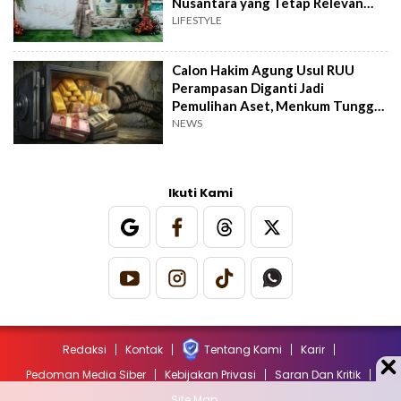
Nusantara yang Tetap Relevan
hingga Kini
LIFESTYLE
Calon Hakim Agung Usul RUU
Perampasan Diganti Jadi
Pemulihan Aset, Menkum Tunggu
Langkah DPR
NEWS
Ikuti Kami
Redaksi
Kontak
Tentang Kami
Karir
Pedoman Media Siber
Kebijakan Privasi
Saran Dan Kritik
Site Map