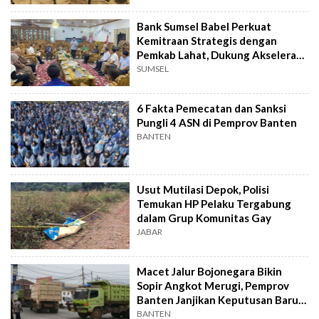
Bank Sumsel Babel Perkuat
Kemitraan Strategis dengan
Pemkab Lahat, Dukung Akselerasi
Ekonomi Daerah
SUMSEL
6 Fakta Pemecatan dan Sanksi
Pungli 4 ASN di Pemprov Banten
BANTEN
Usut Mutilasi Depok, Polisi
Temukan HP Pelaku Tergabung
dalam Grup Komunitas Gay
JABAR
Macet Jalur Bojonegara Bikin
Sopir Angkot Merugi, Pemprov
Banten Janjikan Keputusan Baru 4
Hari Lagi
BANTEN