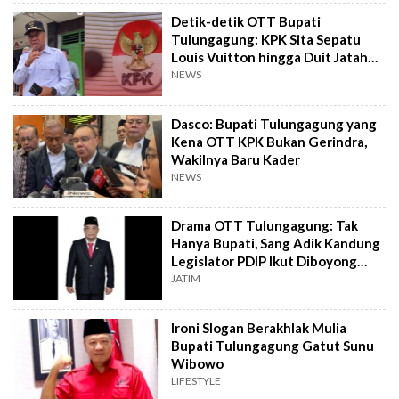
Detik-detik OTT Bupati
Tulungagung: KPK Sita Sepatu
Louis Vuitton hingga Duit Jatah
Ratusan Juta!
NEWS
Dasco: Bupati Tulungagung yang
Kena OTT KPK Bukan Gerindra,
Wakilnya Baru Kader
NEWS
Drama OTT Tulungagung: Tak
Hanya Bupati, Sang Adik Kandung
Legislator PDIP Ikut Diboyong
KPK
JATIM
Ironi Slogan Berakhlak Mulia
Bupati Tulungagung Gatut Sunu
Wibowo
LIFESTYLE