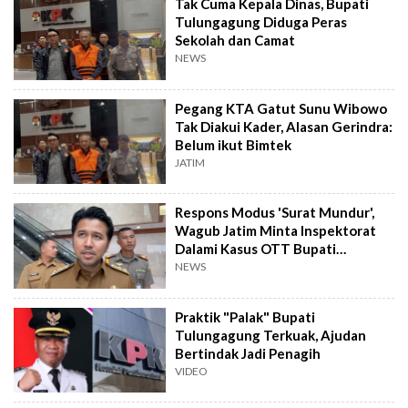
Tak Cuma Kepala Dinas, Bupati
Tulungagung Diduga Peras
Sekolah dan Camat
NEWS
Pegang KTA Gatut Sunu Wibowo
Tak Diakui Kader, Alasan Gerindra:
Belum ikut Bimtek
JATIM
Respons Modus 'Surat Mundur',
Wagub Jatim Minta Inspektorat
Dalami Kasus OTT Bupati
Tulungagung
NEWS
Praktik "Palak" Bupati
Tulungagung Terkuak, Ajudan
Bertindak Jadi Penagih
VIDEO