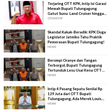
Terjaring OTT KPK, Intip Isi Garasi
Mewah Bupati Tulungagung
Gatut Sunu: Land Cruiser hingga
Truk
OTOMOTIF
Skandal Kakak-Beradik: KPK Duga
Legislator Jatmiko Tahu Praktik
Pemerasan Bupati Tulungagung!
NEWS
Berompi Oranye dan Tangan
Terborgol, Bupati Tulungagung
Tertunduk Lesu Usai Kena OTT
KPK: Mohon Maaf
NEWS
Intip 4 Pasang Sepatu Senilai Rp
129 Juta dari OTT Bupati
Tulungagung, Ada Merek Louis
Vuitton!
NEWS