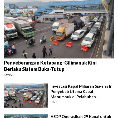
Penyeberangan Ketapang-Gilimanuk Kini
Berlaku Sistem Buka-Tutup
JATIM
Investasi Kapal Miliaran Sia-sia? Ini
Penyebab Utama Kapal
Menumpuk di Pelabuhan
Ketapang
BALI
ASDP Operasikan 29 Kapal untuk