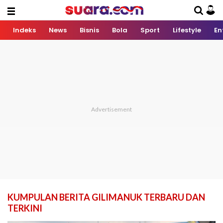
Indeks
News
Bisnis
Bola
Sport
Lifestyle
En
KUMPULAN BERITA GILIMANUK TERBARU DAN
TERKINI