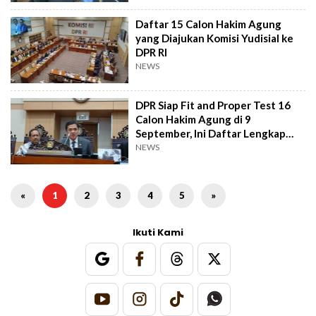
Daftar 15 Calon Hakim Agung
yang Diajukan Komisi Yudisial ke
DPR RI
NEWS
DPR Siap Fit and Proper Test 16
Calon Hakim Agung di 9
September, Ini Daftar Lengkap
Namanya
NEWS
«
1
2
3
4
5
»
Ikuti Kami