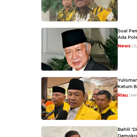
Soal Pe
Ada Pol
News
| 
Yulisma
Ketum Ba
Riau
| Mi
Bahlil '
Demokra