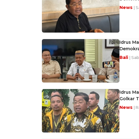
News
| 
Idrus Ma
Demokra
Bali
| Sa
Idrus M
Golkar 
News
| 