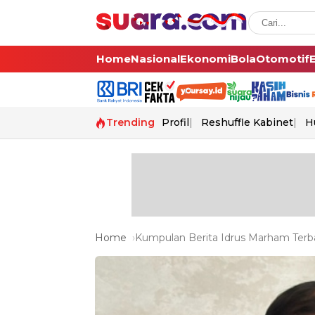
Home
Nasional
Ekonomi
Bola
Otomotif
Trending
Profil
Reshuffle Kabinet
H
Home
Kumpulan Berita Idrus Marham Terba