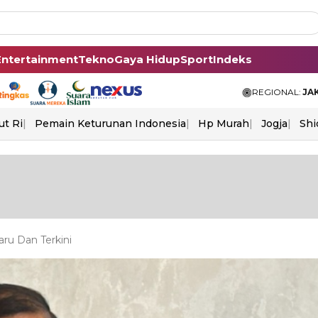
Entertainment
Tekno
Gaya Hidup
Sport
Indeks
REGIONAL:
JA
ut Ri
Pemain Keturunan Indonesia
Hp Murah
Jogja
Shi
ru Dan Terkini