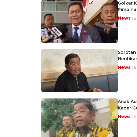
Golkar K
Pimpina
News
| 
Sorotan 
Hentika
News
| 
Anak Ad
Kader Go
News
| 