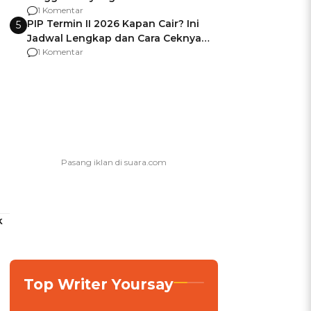
Usai Jadi Brigjen
1 Komentar
PIP Termin II 2026 Kapan Cair? Ini
5
Jadwal Lengkap dan Cara Ceknya
agar Dana Tidak Hangus!
1 Komentar
k
Top Writer Yoursay