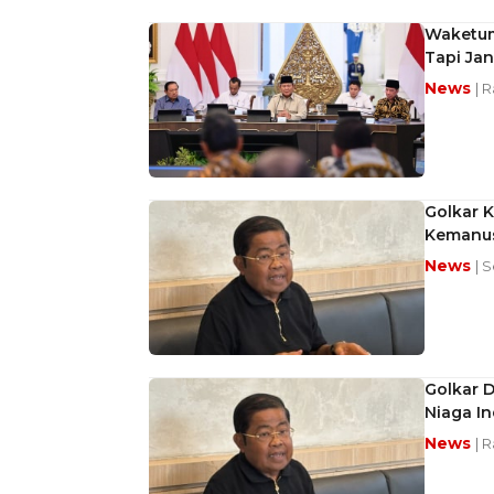
Waketum 
Tapi Jan
News
| 
Golkar K
Kemanus
News
| 
Golkar 
Niaga In
News
| 