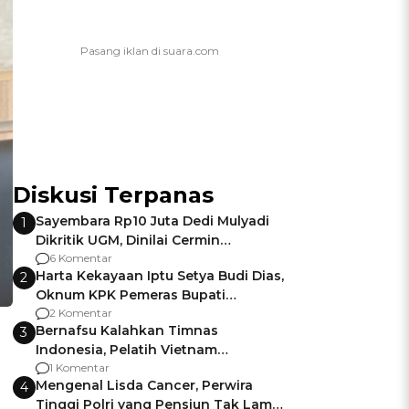
Diskusi Terpanas
Sayembara Rp10 Juta Dedi Mulyadi
1
Dikritik UGM, Dinilai Cermin
Gagalnya Negara Jamin Keamanan
6 Komentar
Harta Kekayaan Iptu Setya Budi Dias,
2
Oknum KPK Pemeras Bupati
Pemalang
2 Komentar
Bernafsu Kalahkan Timnas
3
Indonesia, Pelatih Vietnam
Berencana Pakai Jimat di Pakansari
1 Komentar
Mengenal Lisda Cancer, Perwira
4
Tinggi Polri yang Pensiun Tak Lama