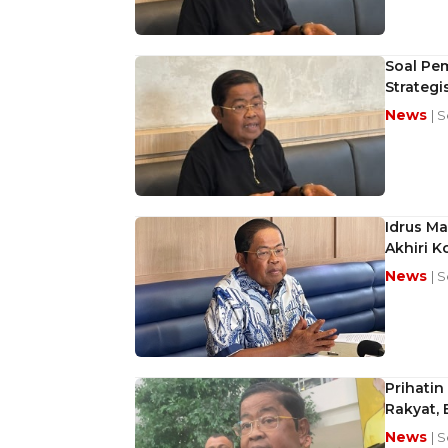
Soal Pe
Strateg
News
| 
Idrus M
Akhiri K
News
| 
Prihatin
Rakyat, 
News
| 