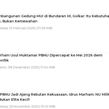
mbangunan Gedung MUI di Bundaran HI, Golkar: Itu Kebutuh
is, Bukan Kemewahan
Selasa, 10 Februari 2026 | 07:29 WIB
arham Usul Muktamar PBNU Dipercepat ke Mei 2026 demi
onflik
Senin, 08 Desember 2025 | 17:40 WIB
 PBNU Jadi Ajang Rebutan Kekuasaan, Idrus Marham: NU Mili
Bukan Elite Kecil!
Selasa, 25 November 2025 | 15:05 WIB