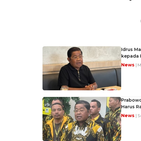
Idrus Ma
kepada 
News
| 
Prabowo 
Harus Ra
News
| 