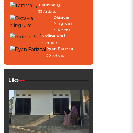
Tarassa Q.
33 Articles
Oktavia
Ningrum
31 Articles
Ardina Praf
21 Articles
Ryan Farizzal
20 Articles
Liks