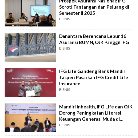
Prospek Asuransi Nasional: IFG
Soroti Tantangan dan Peluang di
Semester II 2025
BISNIS
Danantara Berencana Lebur 16
Asuransi BUMN, OJK Panggil IFG
BISNIS
IFG Life Gandeng Bank Mandiri
Taspen Pasarkan IFG Credit Life
Insurance
BISNIS
Mandiri Inhealth, IFG Life dan OJK
Dorong Peningkatan Literasi
Keuangan Generasi Muda di
Sumut
BISNIS