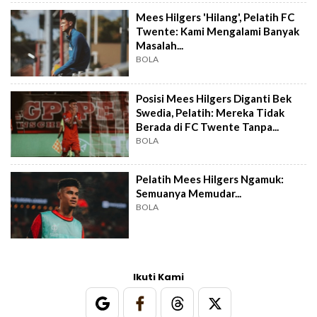
Mees Hilgers 'Hilang', Pelatih FC
Twente: Kami Mengalami Banyak
Masalah...
BOLA
Posisi Mees Hilgers Diganti Bek
Swedia, Pelatih: Mereka Tidak
Berada di FC Twente Tanpa...
BOLA
Pelatih Mees Hilgers Ngamuk:
Semuanya Memudar...
BOLA
Ikuti Kami