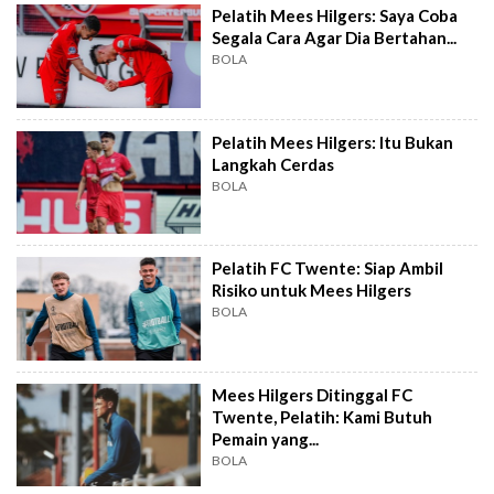
Pelatih Mees Hilgers: Saya Coba
Segala Cara Agar Dia Bertahan...
BOLA
Pelatih Mees Hilgers: Itu Bukan
Langkah Cerdas
BOLA
Pelatih FC Twente: Siap Ambil
Risiko untuk Mees Hilgers
BOLA
Mees Hilgers Ditinggal FC
Twente, Pelatih: Kami Butuh
Pemain yang...
BOLA