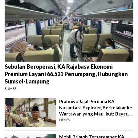
Sebulan Beroperasi, KA Rajabasa Ekonomi
Premium Layani 66.521 Penumpang, Hubungkan
Sumsel-Lampung
SUMSEL
Prabowo Jajal Perdana KA
Nusantara Explorer, Berkelakar ke
Wartawan yang Mau Ikut: Bayar,
Ya!
NEWS
Mobil Brimob Terserempet KA