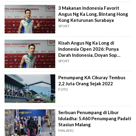
3 Makanan Indonesia Favorit
Angus Ng Ka Long, Bintang Hong
Kong Keturunan Surabaya
SPORT
Kisah Angus Ng Ka Long di
Indonesia Open 2026: Punya
Darah Indonesia, Doyan Sop
Buntut
SPORT
Penumpang KA Cikuray Tembus
2,2 Juta Orang Sejak 2022
FOTO
Serbuan Penumpang di Libur
Iduladha: 5.460 Penumpang Padati
Stasiun Malang
MALANG