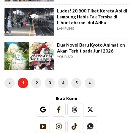
Ludes! 20.800 Tiket Kereta Api di
Lampung Habis Tak Tersisa di
Libur Lebaran Idul Adha
LAMPUNG
Dua Novel Baru Kyoto Animation
Akan Terbit pada Juni 2026
YOUR SAY
«
1
2
3
4
5
»
Ikuti Kami